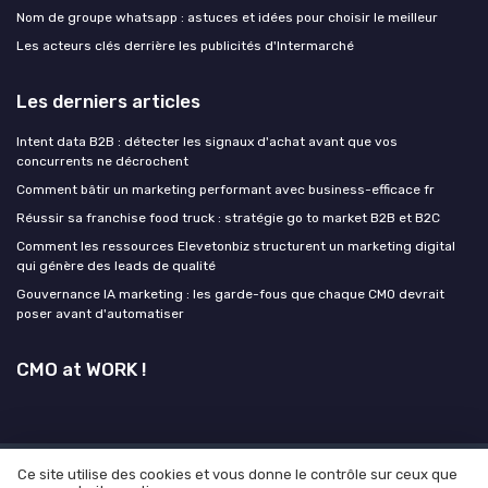
Nom de groupe whatsapp : astuces et idées pour choisir le meilleur
Les acteurs clés derrière les publicités d'Intermarché
Les derniers articles
Intent data B2B : détecter les signaux d'achat avant que vos
concurrents ne décrochent
Comment bâtir un marketing performant avec business-efficace fr
Réussir sa franchise food truck : stratégie go to market B2B et B2C
Comment les ressources Elevetonbiz structurent un marketing digital
qui génère des leads de qualité
Gouvernance IA marketing : les garde-fous que chaque CMO devrait
poser avant d'automatiser
CMO at WORK !
Ce site utilise des cookies et vous donne le contrôle sur ceux que
Mentions légales
Politique de confidentialité
Grande