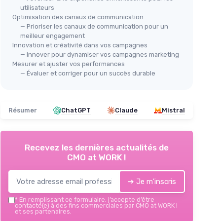
utilisateurs
Optimisation des canaux de communication
— Prioriser les canaux de communication pour un
meilleur engagement
Innovation et créativité dans vos campagnes
— Innover pour dynamiser vos campagnes marketing
Mesurer et ajuster vos performances
— Évaluer et corriger pour un succès durable
Résumer
ChatGPT
Claude
Mistral
Recevez les dernières actualités de
CMO at WORK !
➔ Je m'inscris
*
En remplissant ce formulaire, j’accepte d’être
contacté(e) à des fins commerciales par CMO at WORK !
et ses partenaires.