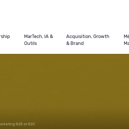
ship
MarTech, IA &
Acquisition, Growth
Mé
Outils
& Brand
Ma
arketing B2B et B2C