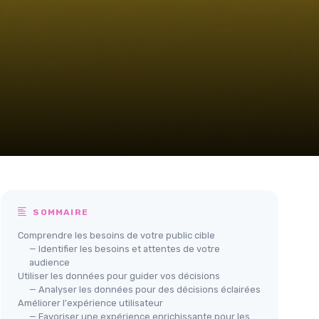
SOMMAIRE
Comprendre les besoins de votre public cible
— Identifier les besoins et attentes de votre
audience
Utiliser les données pour guider vos décisions
— Analyser les données pour des décisions éclairées
Améliorer l'expérience utilisateur
— Favoriser une expérience enrichissante pour les