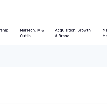
ship
MarTech, IA &
Acquisition, Growth
Mé
Outils
& Brand
Ma