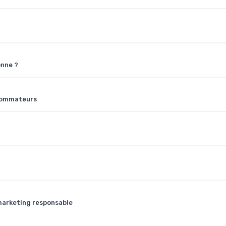
onne ?
nsommateurs
 marketing responsable