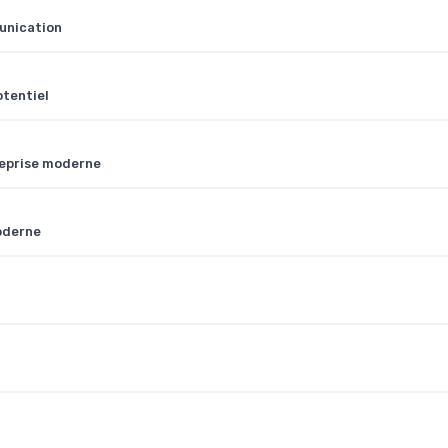
unication
otentiel
treprise moderne
oderne