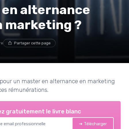
e en alternance
n marketing ?
re
Partager cette page
re pour un master en alternance en marketing
 ces rémunérations.
z gratuitement le livre blanc
➔ Télécharger