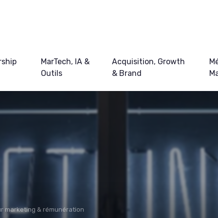
ship
MarTech, IA &
Acquisition, Growth
Mé
Outils
& Brand
Ma
eur marketing & rémunération