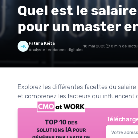
Quel est le salair
pour un master e
Fatima Kéïta
18 mai 2025
8 min de lectu
Analyste tendances digitales
Explorez les différentes facettes du salai
et comprenez les facteurs qui influencent
Télécharge
TOP 10 des
solutions IA pour
générer des leads de