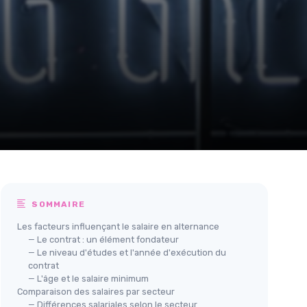
SOMMAIRE
Les facteurs influençant le salaire en alternance
— Le contrat : un élément fondateur
— Le niveau d'études et l'année d'exécution du
contrat
— L'âge et le salaire minimum
Comparaison des salaires par secteur
— Différences salariales selon le secteur