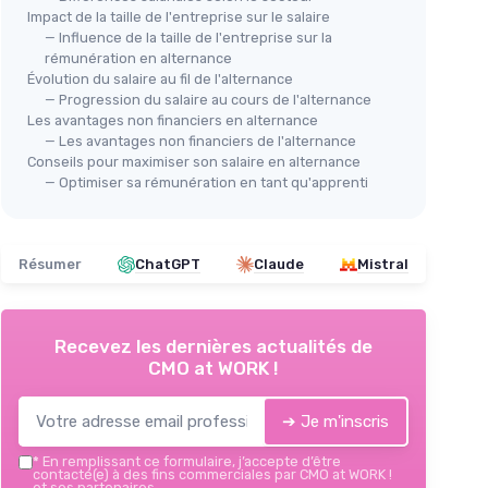
Impact de la taille de l'entreprise sur le salaire
— Influence de la taille de l'entreprise sur la
rémunération en alternance
Évolution du salaire au fil de l'alternance
— Progression du salaire au cours de l'alternance
Les avantages non financiers en alternance
— Les avantages non financiers de l'alternance
Conseils pour maximiser son salaire en alternance
— Optimiser sa rémunération en tant qu'apprenti
Résumer
ChatGPT
Claude
Mistral
Recevez les dernières actualités de
CMO at WORK !
➔ Je m'inscris
*
En remplissant ce formulaire, j’accepte d’être
contacté(e) à des fins commerciales par CMO at WORK !
et ses partenaires.