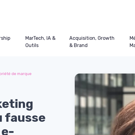
ship
MarTech, IA &
Acquisition, Growth
Mé
Outils
& Brand
Ma
oriété de marque
keting
u fausse
 e-