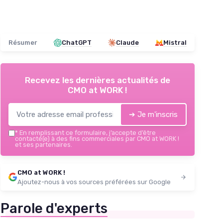
Résumer
ChatGPT
Claude
Mistral
Recevez les dernières actualités de
CMO at WORK !
➔ Je m'inscris
*
En remplissant ce formulaire, j’accepte d’être
contacté(e) à des fins commerciales par CMO at WORK !
et ses partenaires.
CMO at WORK !
Ajoutez-nous à vos sources préférées sur Google
Parole d'experts