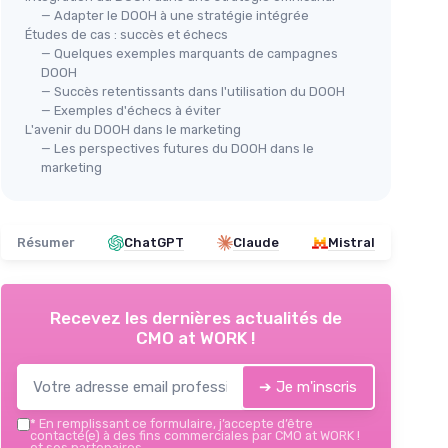
— Adapter le DOOH à une stratégie intégrée
Études de cas : succès et échecs
— Quelques exemples marquants de campagnes
DOOH
— Succès retentissants dans l'utilisation du DOOH
— Exemples d'échecs à éviter
L'avenir du DOOH dans le marketing
— Les perspectives futures du DOOH dans le
marketing
Résumer
ChatGPT
Claude
Mistral
Recevez les dernières actualités de
CMO at WORK !
➔ Je m'inscris
*
En remplissant ce formulaire, j’accepte d’être
contacté(e) à des fins commerciales par CMO at WORK !
et ses partenaires.