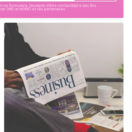
 ce formulaire, j’accepte d’être contacté(e) à des fins
ar CMO at WORK ! et ses partenaires.