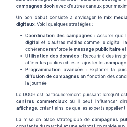
campagnes dooh
avec d'autres canaux pour maximi
Un bon début consiste à envisager le
mix medi
digitaux
. Voici quelques stratégies :
Coordination des campagnes :
Assurer que l
digital
et d'autres médias comme le digital, la
cohérence renforce le
message publicitaire
et
Utilisation des données :
Recourir à des insig
affiner les publics cibles et ajuster les
campagn
Programmation avancée :
Exploiter la pu
diffusion de campagnes
en fonction des cond
la journée.
Le DOOH est particulièrement puissant lorsqu'il e
centres commerciaux
où il peut influencer di
affichage
, créant ainsi ce que les experts appellent
La mise en place stratégique de
campagnes publ
constante du marché et une adaptation rapide aux