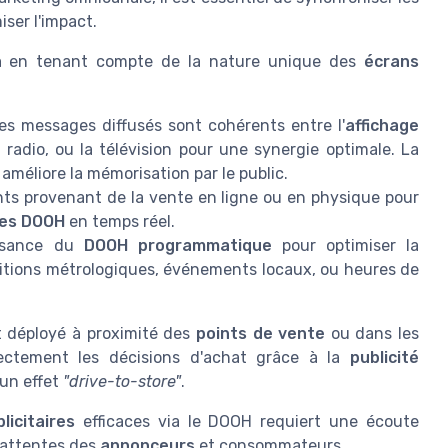
ser l'impact.
a
en tenant compte de la nature unique des
écrans
es messages diffusés sont cohérents entre l'
affichage
 radio, ou la télévision pour une synergie optimale. La
 améliore la mémorisation par le public.
hts provenant de la vente en ligne ou en physique pour
es DOOH
en temps réel.
issance du
DOOH programmatique
pour optimiser la
itions métrologiques, événements locaux, ou heures de
st déployé à proximité des
points de vente
ou dans les
rectement les décisions d'achat grâce à la
publicité
 un effet
"drive-to-store"
.
icitaires
efficaces via le DOOH requiert une écoute
 attentes des
annonceurs
et consommateurs.