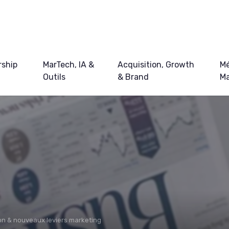
ship
MarTech, IA &
Acquisition, Growth
Mé
Outils
& Brand
Ma
on & nouveaux leviers marketing