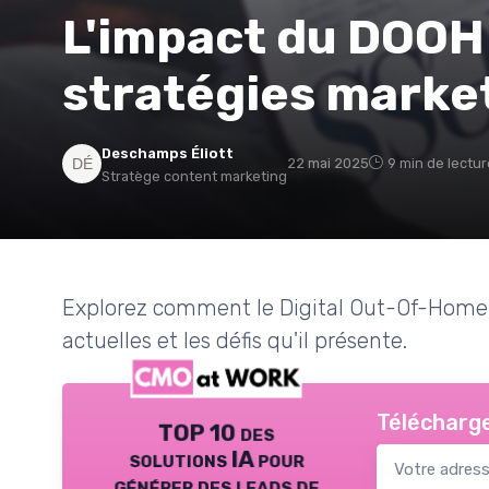
L'impact du DOOH 
stratégies marke
Deschamps Éliott
22 mai 2025
9 min de lectur
Stratège content marketing
Explorez comment le Digital Out-Of-Home
actuelles et les défis qu'il présente.
Télécharge
TOP 10 des
solutions IA pour
générer des leads de