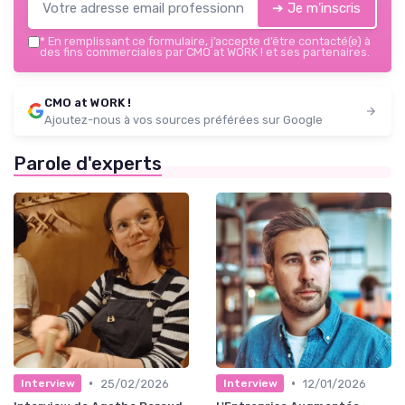
➔ Je m'inscris
*
En remplissant ce formulaire, j’accepte d’être contacté(e) à
des fins commerciales par CMO at WORK ! et ses partenaires.
CMO at WORK !
Ajoutez-nous à vos sources préférées sur Google
Parole d'experts
•
•
25/02/2026
12/01/2026
Interview
Interview