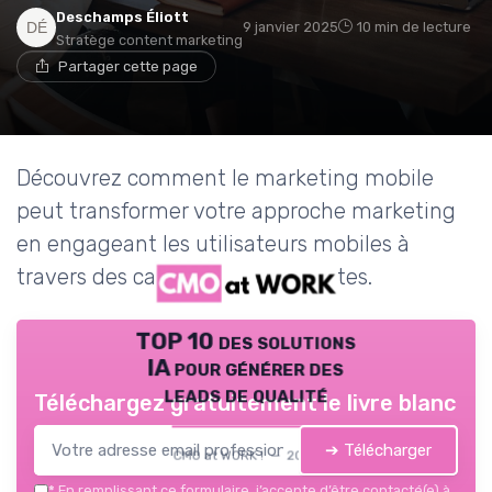
Deschamps Éliott
9 janvier 2025
10 min de lecture
Stratège content marketing
Partager cette page
Découvrez comment le marketing mobile
peut transformer votre approche marketing
en engageant les utilisateurs mobiles à
travers des campagnes innovantes.
TOP 10 des solutions
IA pour générer des
leads de qualité
Téléchargez gratuitement le livre blanc
➔ Télécharger
CMO at WORK ! — 2026
*
En remplissant ce formulaire, j’accepte d’être contacté(e) à