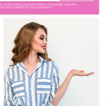
 ce formulaire, j’accepte d’être contacté(e) à des fins
ar CMO at WORK ! et ses partenaires.