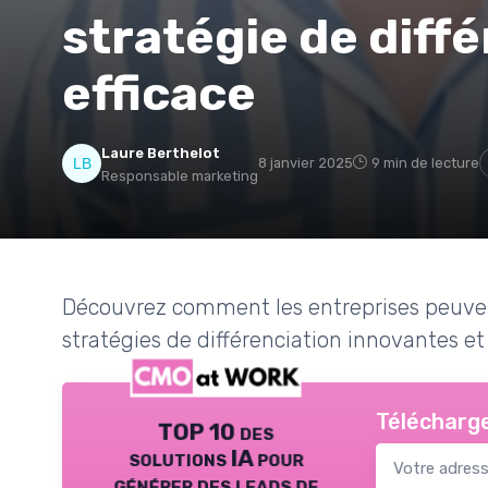
stratégie de diff
efficace
Laure Berthelot
8 janvier 2025
9 min de lecture
Responsable marketing
Découvrez comment les entreprises peuven
stratégies de différenciation innovantes et 
Télécharge
TOP 10 des
solutions IA pour
générer des leads de