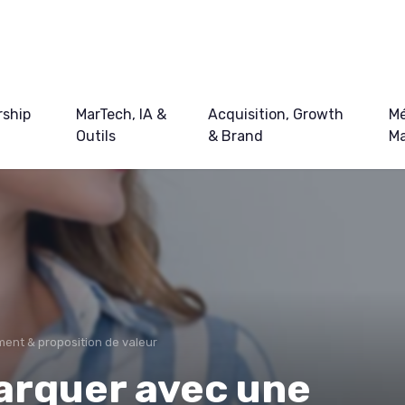
ship
MarTech, IA &
Acquisition, Growth
Mé
Outils
& Brand
Ma
ent & proposition de valeur
rquer avec une