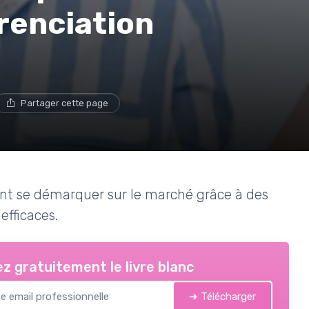
érenciation
Partager cette page
t se démarquer sur le marché grâce à des
efficaces.
z gratuitement le livre blanc
➔ Télécharger