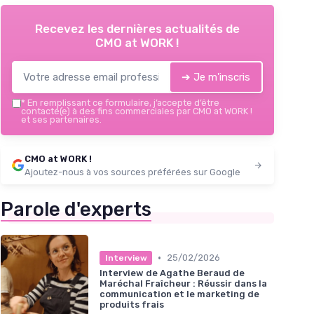
Recevez les dernières actualités de
CMO at WORK !
➔ Je m'inscris
*
En remplissant ce formulaire, j’accepte d’être
contacté(e) à des fins commerciales par CMO at WORK !
et ses partenaires.
CMO at WORK !
Ajoutez-nous à vos sources préférées sur Google
Parole d'experts
•
25/02/2026
Interview
Interview de Agathe Beraud de
Maréchal Fraîcheur : Réussir dans la
communication et le marketing de
produits frais