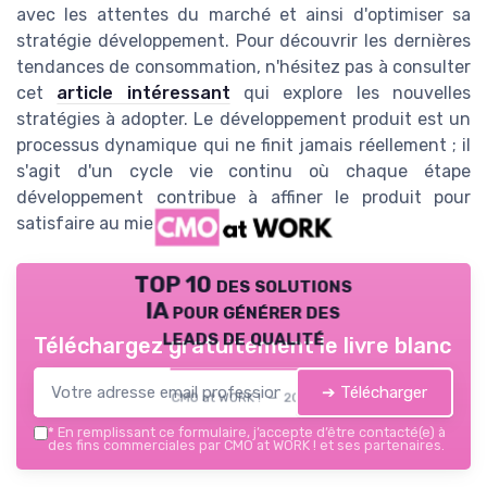
avec les attentes du marché et ainsi d'optimiser sa
stratégie développement. Pour découvrir les dernières
tendances de consommation, n'hésitez pas à consulter
cet
article intéressant
qui explore les nouvelles
stratégies à adopter. Le développement produit est un
processus dynamique qui ne finit jamais réellement ; il
s'agit d'un cycle vie continu où chaque étape
développement contribue à affiner le produit pour
satisfaire au mieux les clients.
TOP 10 des solutions
IA pour générer des
leads de qualité
Téléchargez gratuitement le livre blanc
➔ Télécharger
CMO at WORK ! — 2026
*
En remplissant ce formulaire, j’accepte d’être contacté(e) à
des fins commerciales par CMO at WORK ! et ses partenaires.