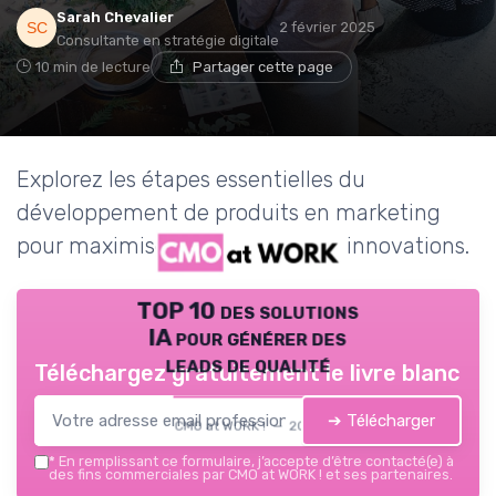
Sarah Chevalier
2 février 2025
Consultante en stratégie digitale
10 min de lecture
Partager cette page
Explorez les étapes essentielles du
développement de produits en marketing
pour maximiser le succès de vos innovations.
TOP 10 des solutions
IA pour générer des
leads de qualité
Téléchargez gratuitement le livre blanc
➔ Télécharger
CMO at WORK ! — 2026
*
En remplissant ce formulaire, j’accepte d’être contacté(e) à
des fins commerciales par CMO at WORK ! et ses partenaires.