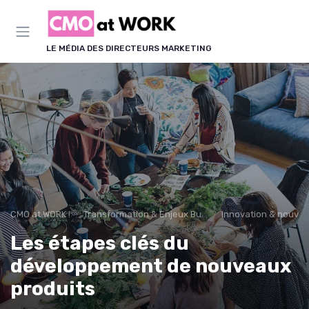
Panneau de gestion des cookies
LE MÉDIA DES DIRECTEURS MARKETING
CMO at WORK !
Transformation & Enjeux Business
Innovation & nouvea
Les étapes clés du
développement de nouveaux
produits