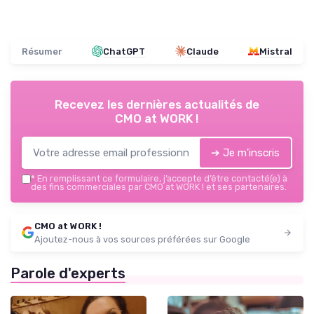
Résumer
ChatGPT
Claude
Mistral
Recevez les dernières actualités de
CMO at WORK !
➔ Je m'inscris
*
En remplissant ce formulaire, j’accepte d’être contacté(e) à
des fins commerciales par CMO at WORK ! et ses partenaires.
CMO at WORK !
Ajoutez-nous à vos sources préférées sur Google
Parole d'experts