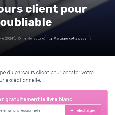
ours client pour
oubliable
bre 2024
10 min de lecture
Partager cette page
 du parcours client pour booster votre
eur exceptionnelle.
z gratuitement le livre blanc
➔ Télécharger