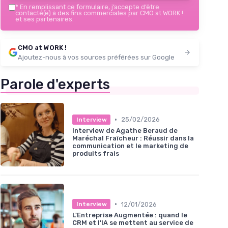
*
En remplissant ce formulaire, j’accepte d’être
contacté(e) à des fins commerciales par CMO at WORK !
et ses partenaires.
CMO at WORK !
Ajoutez-nous à vos sources préférées sur Google
Parole d'experts
•
25/02/2026
Interview
Interview de Agathe Beraud de
Maréchal Fraîcheur : Réussir dans la
communication et le marketing de
produits frais
•
12/01/2026
Interview
L'Entreprise Augmentée : quand le
CRM et l'IA se mettent au service de