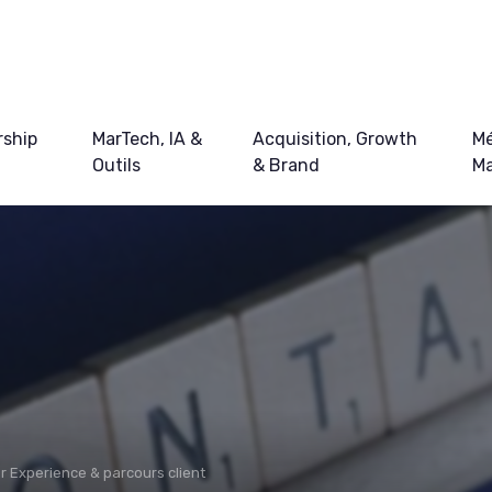
ship
MarTech, IA &
Acquisition, Growth
Mé
Outils
& Brand
Ma
 Experience & parcours client