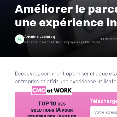
Améliorer le parc
une expérience in
Antoine Leclercq
10 décem
Rédacteur en chef des campagnes publicitaires
Découvrez comment optimiser chaque étape
entreprise et offrir une expérience utilisat
Télécharge
TOP 10 des
solutions IA pour
générer des leads de