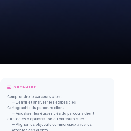
SOMMAIRE
Comprendre le parcours client
— Définir et analyser les étapes clés
Cartographie du parcours client
— Visualiser les étapes clés du parcours client
Stratégies d'optimisation du parcours client
— Aligner les objectifs commerciaux avec les
attentes des clients