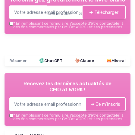
➔ Télécharger
CMO at WORK ! — 2026
*
En remplissant ce formulaire, j’accepte d’être contacté(e) à
des fins commerciales par CMO at WORK ! et ses partenaires.
Résumer
ChatGPT
Claude
Mistral
Recevez les dernières actualités de
CMO at WORK !
➔ Je m'inscris
*
En remplissant ce formulaire, j’accepte d’être contacté(e) à
des fins commerciales par CMO at WORK ! et ses partenaires.