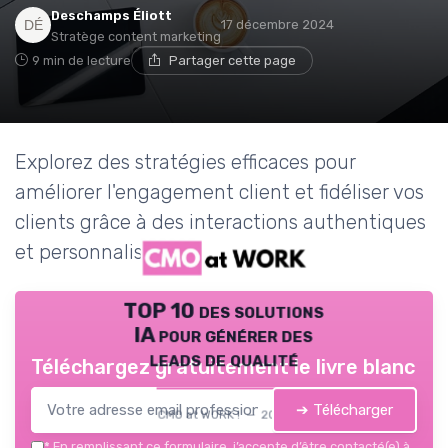
Deschamps Éliott
17 décembre 2024
Stratège content marketing
9 min de lecture
Partager cette page
Explorez des stratégies efficaces pour
améliorer l'engagement client et fidéliser vos
clients grâce à des interactions authentiques
et personnalisées.
TOP 10 des solutions
IA pour générer des
leads de qualité
Téléchargez gratuitement le livre blanc
➔ Télécharger
CMO at WORK ! — 2026
*
En remplissant ce formulaire, j’accepte d’être contacté(e) à