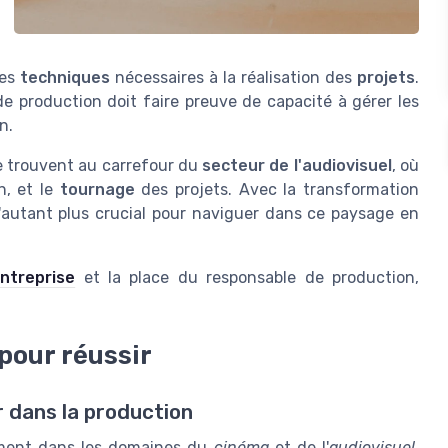
des
techniques
nécessaires à la réalisation des
projets
.
e production doit faire preuve de capacité à gérer les
n.
se trouvent au carrefour du
secteur de l'audiovisuel
, où
on, et le
tournage
des projets. Avec la transformation
'autant plus crucial pour naviguer dans ce paysage en
ntreprise
et la place du responsable de production,
pour réussir
 dans la production
ment dans les domaines du
cinéma
et de l'
audiovisuel
,