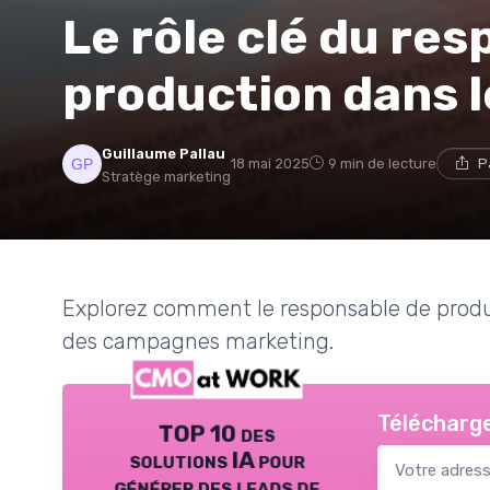
Le rôle clé du re
production dans 
Guillaume Pallau
18 mai 2025
9 min de lecture
P
Stratège marketing
Explorez comment le responsable de product
des campagnes marketing.
Télécharge
TOP 10 des
solutions IA pour
générer des leads de