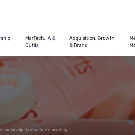
ship
MarTech, IA &
Acquisition, Growth
Mé
Outils
& Brand
Ma
et leadership du directeur marketing