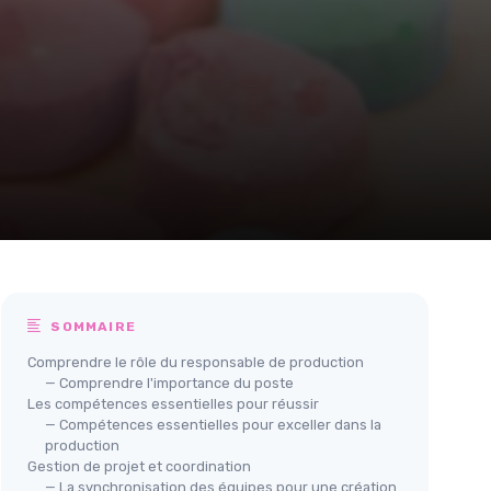
SOMMAIRE
Comprendre le rôle du responsable de production
— Comprendre l'importance du poste
Les compétences essentielles pour réussir
— Compétences essentielles pour exceller dans la
production
Gestion de projet et coordination
— La synchronisation des équipes pour une création