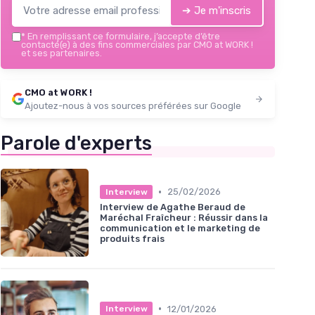
➔ Je m'inscris
*
En remplissant ce formulaire, j’accepte d’être
contacté(e) à des fins commerciales par CMO at WORK !
et ses partenaires.
CMO at WORK !
Ajoutez-nous à vos sources préférées sur Google
Parole d'experts
•
25/02/2026
Interview
Interview de Agathe Beraud de
Maréchal Fraîcheur : Réussir dans la
communication et le marketing de
produits frais
•
12/01/2026
Interview