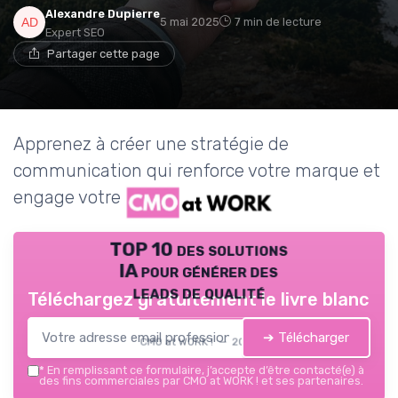
Alexandre Dupierre
5 mai 2025
7 min de lecture
Expert SEO
Partager cette page
Apprenez à créer une stratégie de
communication qui renforce votre marque et
engage votre audience.
TOP 10 des solutions
IA pour générer des
leads de qualité
Téléchargez gratuitement le livre blanc
➔ Télécharger
CMO at WORK ! — 2026
*
En remplissant ce formulaire, j’accepte d’être contacté(e) à
des fins commerciales par CMO at WORK ! et ses partenaires.