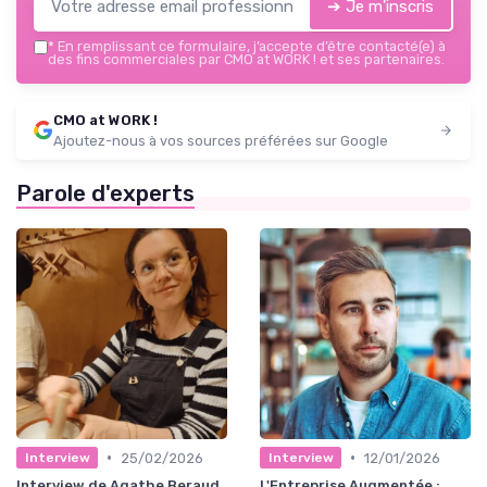
➔ Je m'inscris
*
En remplissant ce formulaire, j’accepte d’être contacté(e) à
des fins commerciales par CMO at WORK ! et ses partenaires.
CMO at WORK !
Ajoutez-nous à vos sources préférées sur Google
Parole d'experts
•
•
25/02/2026
12/01/2026
Interview
Interview
Interview de Agathe Beraud
L'Entreprise Augmentée :