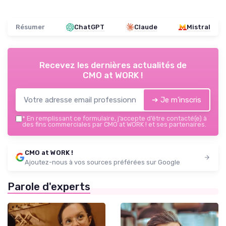
Résumer
ChatGPT
Claude
Mistral
Recevez les dernières actualités de
CMO at WORK !
➔ Je m'inscris
*
En remplissant ce formulaire, j’accepte d’être contacté(e) à
des fins commerciales par CMO at WORK ! et ses partenaires.
CMO at WORK !
Ajoutez-nous à vos sources préférées sur Google
Parole d'experts