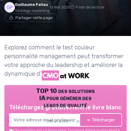
Guillaume Pallau
13 mai 2025
9 min de lecture
Stratège marketing
Partager cette page
Explorez comment le test couleur
personnalité management peut transformer
votre approche du leadership et améliorer la
dynamique d'équipe.
TOP 10 des solutions
IA pour générer des
leads de qualité
Téléchargez gratuitement le livre blanc
➔ Télécharger
CMO at WORK ! — 2026
*
En remplissant ce formulaire, j’accepte d’être contacté(e) à