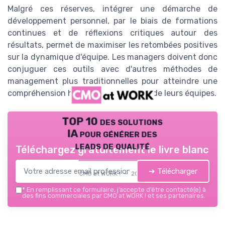
Malgré ces réserves, intégrer une démarche de
développement personnel, par le biais de formations
continues et de réflexions critiques autour des
résultats, permet de maximiser les retombées positives
sur la dynamique d'équipe. Les managers doivent donc
conjuguer ces outils avec d'autres méthodes de
management plus traditionnelles pour atteindre une
compréhension holistique et nuancée de leurs équipes.
TOP 10 des solutions
IA pour générer des
leads de qualité
Téléchargez gratuitement le livre blanc
➔ Télécharger
CMO at WORK ! — 2026
*
En remplissant ce formulaire, j’accepte d’être contacté(e) à
des fins commerciales par CMO at WORK ! et ses partenaires.