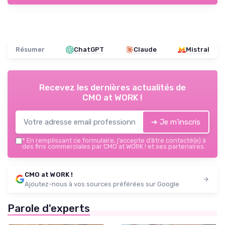
Résumer
ChatGPT
Claude
Mistral
Recevez les dernières actualités de
CMO at WORK !
➔ Je m'inscris
*
En remplissant ce formulaire, j’accepte d’être contacté(e) à
des fins commerciales par CMO at WORK ! et ses partenaires.
CMO at WORK !
Ajoutez-nous à vos sources préférées sur Google
Parole d'experts