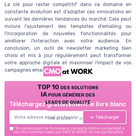
La clé pour rester compétitif dans ce domaine en
constante évolution est d'adopter ces innovations en
suivant les dernières tendances du marché. Cela peut
inclure l'ajustement des templates d'emailing ou
l'incorporation de nouvelles fonctionnalités pour
améliorer l'interaction avec votre audience. En
conclusion, un outil de newsletter marketing bien
choisi et mis à jour régulièrement peut transformer
votre approche digitale et maximiser l'impact de vos
campagnes emailing.
TOP 10 des solutions
IA pour générer des
leads de qualité
Téléchargez gratuitement le livre blanc
➔ Télécharger
CMO at WORK ! — 2026
*
En remplissant ce formulaire, j’accepte d’être contacté(e) à
des fins commerciales par CMO at WORK ! et ses partenaires.