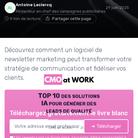
Antoine Leclercq
29 juin 2025
Rédacteur en chef des campagnes publicitaires
9 min de lecture
Partager cette page
Découvrez comment un logiciel de
newsletter marketing peut transformer votre
stratégie de communication et fidéliser vos
clients.
TOP 10 des solutions
IA pour générer des
leads de qualité
Téléchargez gratuitement le livre blanc
➔ Télécharger
CMO at WORK ! — 2026
*
En remplissant ce formulaire, j’accepte d’être contacté(e) à