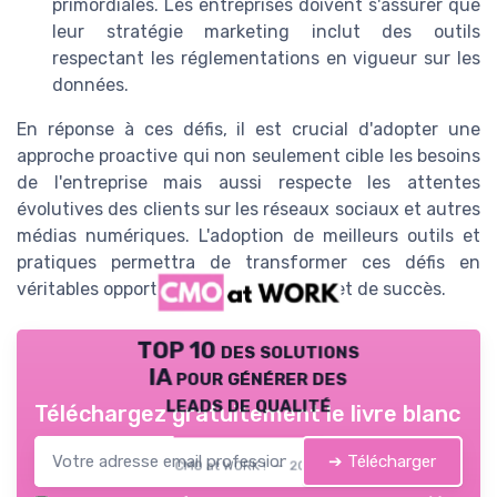
primordiales. Les entreprises doivent s'assurer que
leur stratégie marketing inclut des outils
respectant les réglementations en vigueur sur les
données.
En réponse à ces défis, il est crucial d'adopter une
approche proactive qui non seulement cible les besoins
de l'entreprise mais aussi respecte les attentes
évolutives des clients sur les réseaux sociaux et autres
médias numériques. L'adoption de meilleurs outils et
pratiques permettra de transformer ces défis en
véritables opportunités de croissance et de succès.
TOP 10 des solutions
IA pour générer des
leads de qualité
Téléchargez gratuitement le livre blanc
➔ Télécharger
CMO at WORK ! — 2026