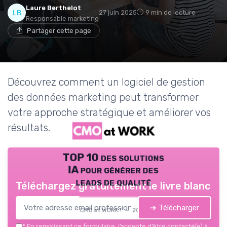
Laure Berthelot
27 juin 2025
9 min de lecture
Responsable marketing
Partager cette page
Découvrez comment un logiciel de gestion
des données marketing peut transformer
votre approche stratégique et améliorer vos
résultats.
TOP 10 des solutions
IA pour générer des
leads de qualité
Téléchargez gratuitement le livre blanc
➔ Télécharger
CMO at WORK ! — 2026
*
En remplissant ce formulaire, j’accepte d’être contacté(e) à