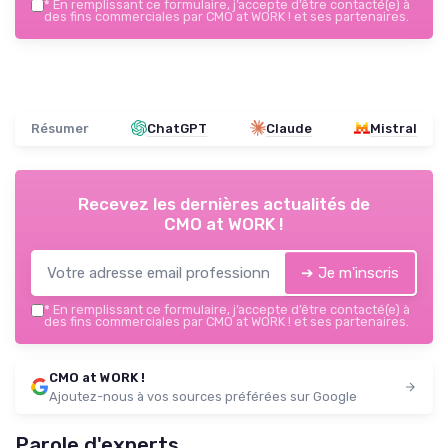
*
En remplissant ce formulaire, j’accepte d’être contacté(e) à
des fins commerciales par CMO at WORK ! et ses partenaires.
Résumer
ChatGPT
Claude
Mistral
Recevez les dernières actualités de
CMO at WORK !
➔ Je m'inscris
*
En remplissant ce formulaire, j’accepte d’être contacté(e) à
des fins commerciales par CMO at WORK ! et ses partenaires.
CMO at WORK !
Ajoutez-nous à vos sources préférées sur Google
Parole d'experts