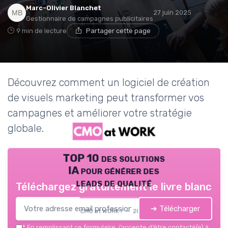
Marc-Olivier Blanchet
27 juin 2025
Gestionnaire de campagnes publicitaires
9 min de lecture
Partager cette page
Découvrez comment un logiciel de création
de visuels marketing peut transformer vos
campagnes et améliorer votre stratégie
globale.
TOP 10 des solutions
IA pour générer des
leads de qualité
Téléchargez gratuitement le livre blanc
➔ Télécharger
CMO at WORK ! — 2026
*
En remplissant ce formulaire, j’accepte d’être contacté(e) à