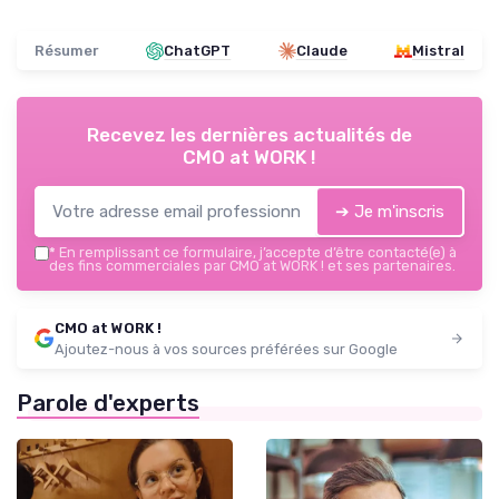
Résumer
ChatGPT
Claude
Mistral
Recevez les dernières actualités de
CMO at WORK !
➔ Je m'inscris
*
En remplissant ce formulaire, j’accepte d’être contacté(e) à
des fins commerciales par CMO at WORK ! et ses partenaires.
CMO at WORK !
Ajoutez-nous à vos sources préférées sur Google
Parole d'experts