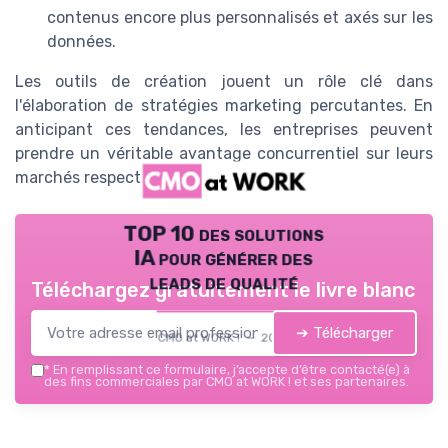
contenus encore plus personnalisés et axés sur les
données.
Les outils de création jouent un rôle clé dans
l'élaboration de stratégies marketing percutantes. En
anticipant ces tendances, les entreprises peuvent
prendre un véritable avantage concurrentiel sur leurs
marchés respectifs.
TOP 10 des solutions
IA pour générer des
leads de qualité
Téléchargez gratuitement le livre blanc
➔ Télécharger
CMO at WORK ! — 2026
*
En remplissant ce formulaire, j’accepte d’être contacté(e) à
des fins commerciales par CMO at WORK ! et ses partenaires.