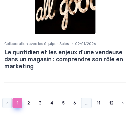
•
Collaboration avec les équipes Sales
09/01/2026
Le quotidien et les enjeux d’une vendeuse
dans un magasin : comprendre son rôle en
marketing
‹
1
2
3
4
5
6
...
11
12
›