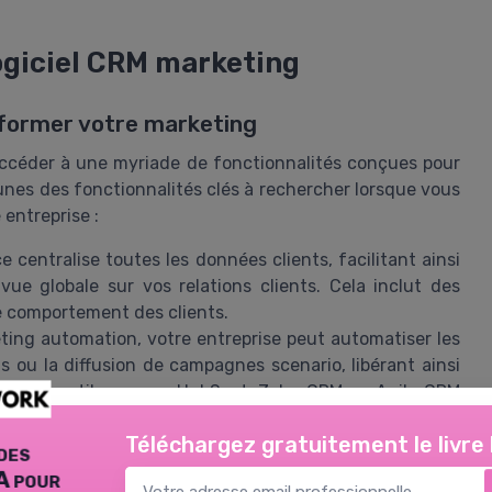
logiciel CRM marketing
sformer votre marketing
'accéder à une myriade de fonctionnalités conçues pour
nes des fonctionnalités clés à rechercher lorsque vous
 entreprise :
e centralise toutes les données clients, facilitant ainsi
ue globale sur vos relations clients. Cela inclut des
le comportement des clients.
ing automation, votre entreprise peut automatiser les
els ou la diffusion de campagnes scenario, libérant ainsi
ques. Les outils comme HubSpot, Zoho CRM ou Agile CRM
us.
Téléchargez gratuitement le livre
aide à suivre l'efficacité de vos campagnes marketing
des
et exploitables. Vous pouvez ajuster vos campagnes en
A pour