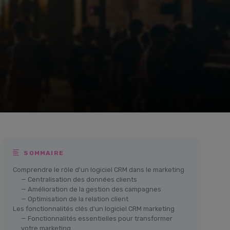
SOMMAIRE
Comprendre le rôle d'un logiciel CRM dans le marketing
— Centralisation des données clients
— Amélioration de la gestion des campagnes
— Optimisation de la relation client
Les fonctionnalités clés d'un logiciel CRM marketing
— Fonctionnalités essentielles pour transformer
votre marketing