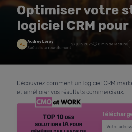
Optimiser votre s
logiciel CRM pour
Audrey Leroy
27 juin 2025
8 min de lecture
Spécialiste recrutement
Découvrez comment un logiciel CRM market
et améliorer vos résultats commerciaux.
Télécharge
TOP 10 des
solutions IA pour
générer des leads de