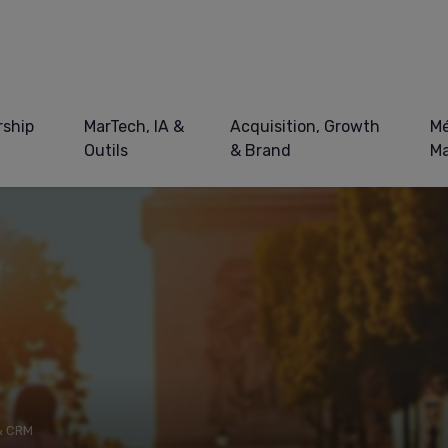
ship
MarTech, IA &
Acquisition, Growth
Mé
Outils
& Brand
Ma
& CRM