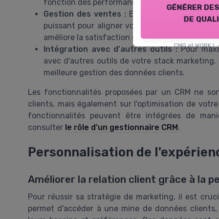
fonction des performances pour optimiser les ré
générer des
Gestion des ventes :
En intégrant divers aspe
de qual
puissant pour aligner vos équipes commerciale
améliore la satisfaction client.
CMO at WORK !
Intégration avec d'autres outils :
Pour maximi
avec d'autres outils de votre stack marketing.
meilleure gestion des données clients.
Les fonctionnalités proposées par un CRM ne son
clients, mais également sur l'optimisation de votr
fonctionnalités peuvent être intégrées de mani
consulter
le rôle d'un gestionnaire CRM
.
Personnalisation de l'expérien
Améliorer la relation client grâce à la p
Pour réussir sa stratégie de marketing, il est cruci
permet d'accéder à une mine de données clients,