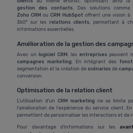
clients
au même endroit, optimisant ainsi la
gestion des contacts
. Des solutions comme
Zoho CRM
ou
CRM HubSpot
offrent une vision à
360° sur les
relations clients
, permettant à c
informations essentielles.
Amélioration de la gestion des campag
Avec un
logiciel CRM
, les
entreprises
peuvent no
campagnes marketing
. En intégrant des
fonct
segmentation et la création de
scénarios
de
camp
conversion.
Optimisation de la relation client
L'utilisation d'un
CRM marketing
ne se limite pa
l'amélioration de l'expérience du service client. E
permettent de personnaliser les interactions et de 
Pour davantage d'informations sur les
avan