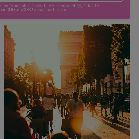
 ce formulaire, j’accepte d’être contacté(e) à des fins
ar CMO at WORK ! et ses partenaires.