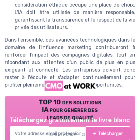
considération éthique occupe une place de choix.
L'IA doit être utilisée de manière responsable,
garantissant la transparence et le respect de la vie
privée des utilisateurs.
Dans l'ensemble, ces avancées technologiques dans le
domaine de l'influence marketing contribueront à
renforcer l'impact des campagnes digitales, tout en
répondant aux attentes d'un public de plus en plus
exigeant et connecté. Les entreprises doivent donc
rester à l'écoute et s'adapter continuellement pour
profiter pleinement de ces nouvelles opportunités.
TOP 10 des solutions
IA pour générer des
leads de qualité
Téléchargez gratuitement le livre blanc
➔ Télécharger
CMO at WORK ! — 2026