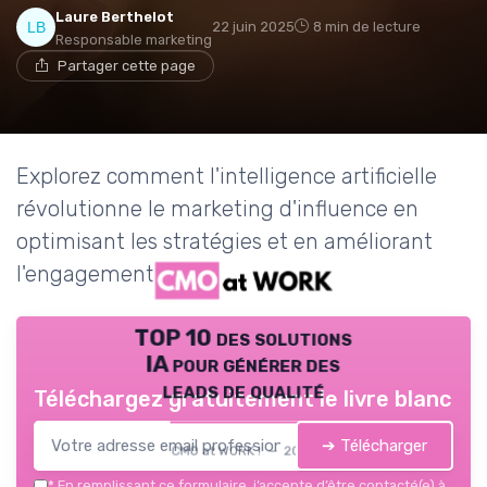
Laure Berthelot
22 juin 2025
8 min de lecture
Responsable marketing
Partager cette page
Explorez comment l'intelligence artificielle
révolutionne le marketing d'influence en
optimisant les stratégies et en améliorant
l'engagement.
TOP 10 des solutions
IA pour générer des
leads de qualité
Téléchargez gratuitement le livre blanc
➔ Télécharger
CMO at WORK ! — 2026
*
En remplissant ce formulaire, j’accepte d’être contacté(e) à