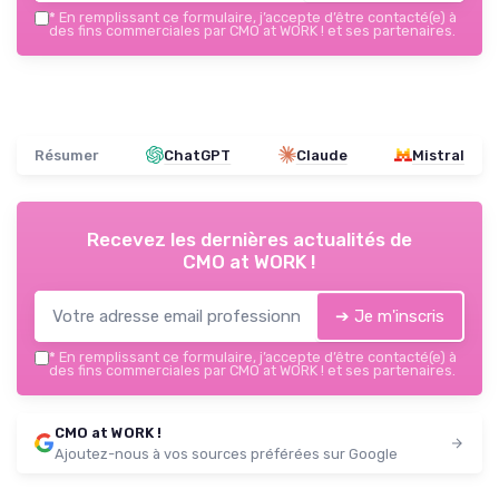
*
En remplissant ce formulaire, j’accepte d’être contacté(e) à
des fins commerciales par CMO at WORK ! et ses partenaires.
Résumer
ChatGPT
Claude
Mistral
Recevez les dernières actualités de
CMO at WORK !
➔ Je m'inscris
*
En remplissant ce formulaire, j’accepte d’être contacté(e) à
des fins commerciales par CMO at WORK ! et ses partenaires.
CMO at WORK !
Ajoutez-nous à vos sources préférées sur Google