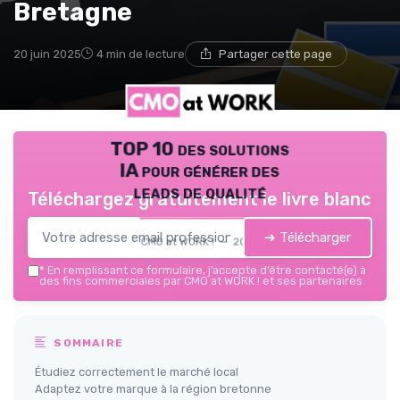
Bretagne
20 juin 2025
4 min de lecture
Partager cette page
TOP 10 des solutions
IA pour générer des
leads de qualité
Téléchargez gratuitement le livre blanc
➔ Télécharger
CMO at WORK ! — 2026
*
En remplissant ce formulaire, j’accepte d’être contacté(e) à
des fins commerciales par CMO at WORK ! et ses partenaires.
SOMMAIRE
Étudiez correctement le marché local
Adaptez votre marque à la région bretonne