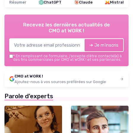
Résumer
ChatGPT
Claude
Mistral
Recevez les dernières actualités de
CMO at WORK !
➔ Je m'inscris
*
En remplissant ce formulaire, j’accepte d’être contacté(e) à
des fins commerciales par CMO at WORK ! et ses partenaires.
CMO at WORK !
Ajoutez-nous à vos sources préférées sur Google
Parole d'experts