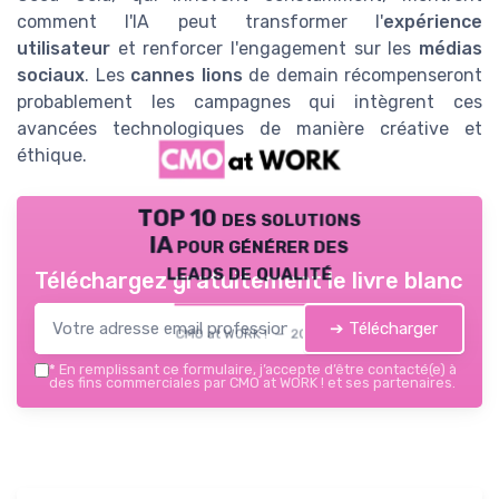
comment l'IA peut transformer l'
expérience
utilisateur
et renforcer l'engagement sur les
médias
sociaux
. Les
cannes lions
de demain récompenseront
probablement les campagnes qui intègrent ces
avancées technologiques de manière créative et
éthique.
TOP 10 des solutions
IA pour générer des
leads de qualité
Téléchargez gratuitement le livre blanc
➔ Télécharger
CMO at WORK ! — 2026
*
En remplissant ce formulaire, j’accepte d’être contacté(e) à
des fins commerciales par CMO at WORK ! et ses partenaires.