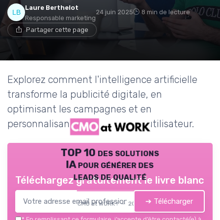
Laure Berthelot
24 juin 2025
8 min de lecture
Responsable marketing
Partager cette page
Explorez comment l'intelligence artificielle
transforme la publicité digitale, en
optimisant les campagnes et en
personnalisant les expériences utilisateur.
TOP 10 des solutions
IA pour générer des
leads de qualité
Téléchargez gratuitement le livre blanc
➔ Télécharger
CMO at WORK ! — 2026
*
En remplissant ce formulaire, j’accepte d’être contacté(e) à