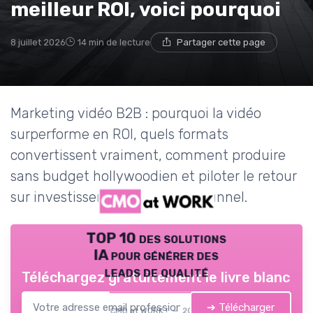
meilleur ROI, voici pourquoi
8 juillet 2026
14 min de lecture
Partager cette page
Marketing vidéo B2B : pourquoi la vidéo
surperforme en ROI, quels formats
convertissent vraiment, comment produire
sans budget hollywoodien et piloter le retour
sur investissement sur tout le funnel.
TOP 10 des solutions
IA pour générer des
leads de qualité
Téléchargez gratuitement le livre blanc
➔ Télécharger
CMO at WORK ! — 2026