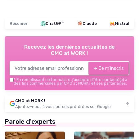
Résumer
ChatGPT
Claude
Mistral
Recevez les dernières actualités de
CMO at WORK !
➔ Je m'inscris
*
En remplissant ce formulaire, j’accepte d’être contacté(e) à
des fins commerciales par CMO at WORK ! et ses partenaires.
CMO at WORK !
Ajoutez-nous à vos sources préférées sur Google
Parole d'experts