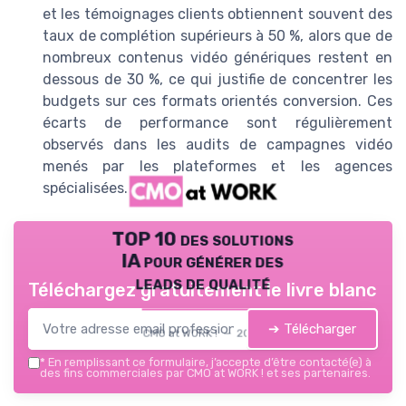
et les témoignages clients obtiennent souvent des
taux de complétion supérieurs à 50 %, alors que de
nombreux contenus vidéo génériques restent en
dessous de 30 %, ce qui justifie de concentrer les
budgets sur ces formats orientés conversion. Ces
écarts de performance sont régulièrement
observés dans les audits de campagnes vidéo
menés par les plateformes et les agences
spécialisées.
TOP 10 des solutions
IA pour générer des
leads de qualité
Téléchargez gratuitement le livre blanc
➔ Télécharger
CMO at WORK ! — 2026
*
En remplissant ce formulaire, j’accepte d’être contacté(e) à
des fins commerciales par CMO at WORK ! et ses partenaires.