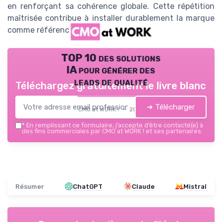
en renforçant sa cohérence globale. Cette répétition
maîtrisée contribue à installer durablement la marque
comme référence sur son marché.
TOP 10 des solutions
IA pour générer des
leads de qualité
Téléchargez gratuitement le livre blanc
➔ Télécharger
CMO at WORK ! — 2026
*
En remplissant ce formulaire, j’accepte d’être contacté(e) à
des fins commerciales par CMO at WORK ! et ses partenaires.
Résumer
ChatGPT
Claude
Mistral