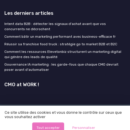
Les derniers articles
Intent data B2B : détecter les signaux d'achat avant que vos
concurrents ne décrochent
Comment bâtir un marketing performant avec business-efficace fr
Réussir sa franchise food truck : stratégie go to market B2B et B2C
Comment les ressources Elevetonbiz structurent un marketing digital
qui génère des leads de qualité
Gouvernance IA marketing : les garde-fous que chaque CMO devrait
poser avant d'automatiser
CMO at WORK !
Ce site utilise des cookies et vous donne le contrôle sur ceux que
Mentions légales
Politique de confidentialité
Grande
vous souhaitez activer
Enquête 2026 sur l'IA et la génération de lead
© CMO at WORK ! 2026
Tout accepter
Personnaliser