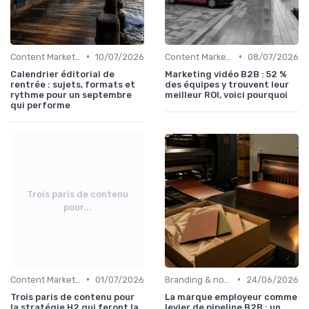
•
•
Content Marketing & SEO
10/07/2026
Content Marketing & SEO
08/07/2026
Calendrier éditorial de
Marketing vidéo B2B : 52 %
rentrée : sujets, formats et
des équipes y trouvent leur
rythme pour un septembre
meilleur ROI, voici pourquoi
qui performe
Trois paris de contenu
pour...
•
•
Content Marketing & SEO
01/07/2026
Branding & notoriété de marque
24/06/2026
Trois paris de contenu pour
La marque employeur comme
la stratégie H2 qui feront la
levier de pipeline B2B : un