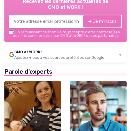
Recevez les dernières actualités de
CMO at WORK !
➔ Je m'inscris
*
En remplissant ce formulaire, j’accepte d’être contacté(e) à
des fins commerciales par CMO at WORK ! et ses partenaires.
CMO at WORK !
Ajoutez-nous à vos sources préférées sur Google
Parole d'experts