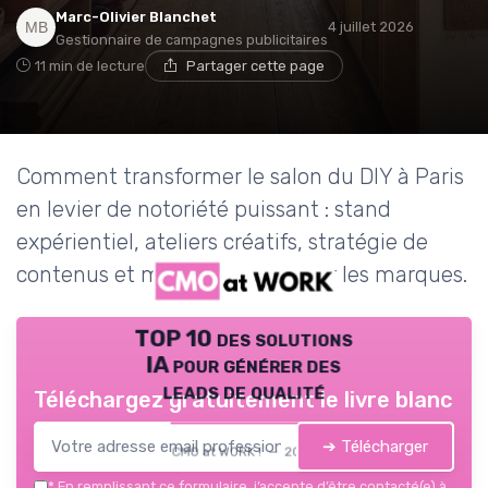
Marc-Olivier Blanchet
4 juillet 2026
Gestionnaire de campagnes publicitaires
11 min de lecture
Partager cette page
Comment transformer le salon du DIY à Paris
en levier de notoriété puissant : stand
expérientiel, ateliers créatifs, stratégie de
contenus et mesure du ROI pour les marques.
TOP 10 des solutions
IA pour générer des
leads de qualité
Téléchargez gratuitement le livre blanc
➔ Télécharger
CMO at WORK ! — 2026
*
En remplissant ce formulaire, j’accepte d’être contacté(e) à