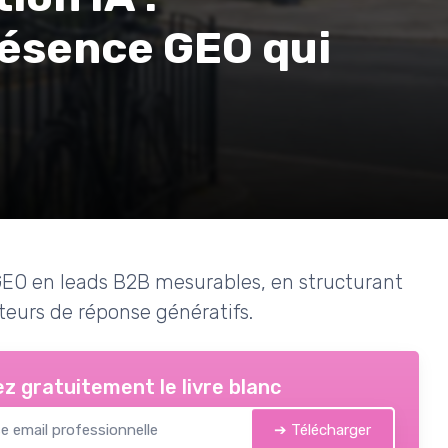
résence GEO qui
 GEO en leads B2B mesurables, en structurant
teurs de réponse génératifs.
z gratuitement le livre blanc
➔ Télécharger