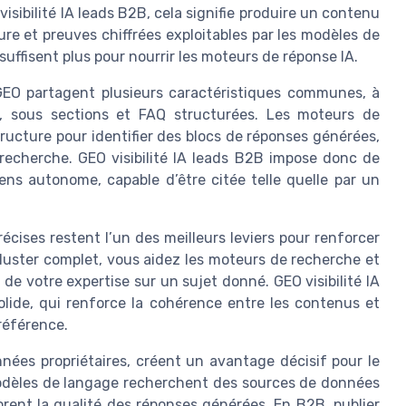
visibilité IA leads B2B, cela signifie produire un contenu
re et preuves chiffrées exploitables par les modèles de
 suffisent plus pour nourrir les moteurs de réponse IA.
EO partagent plusieurs caractéristiques communes, à
, sous sections et FAQ structurées. Les moteurs de
ructure pour identifier des blocs de réponses générées,
e recherche. GEO visibilité IA leads B2B impose donc de
s autonome, capable d’être citée telle quelle par un
cises restent l’un des meilleurs leviers pour renforcer
un cluster complet, vous aidez les moteurs de recherche et
e votre expertise sur un sujet donné. GEO visibilité IA
olide, qui renforce la cohérence entre les contenus et
référence.
nées propriétaires, créent un avantage décisif pour le
modèles de langage recherchent des sources de données
iorent la qualité des réponses générées. En B2B, publier