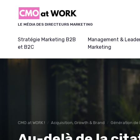
Panneau de gestion des cookies
LE MÉDIA DES DIRECTEURS MARKETING
Stratégie Marketing B2B
Management & Leader
et B2C
Marketing
CMO at WORK !
Acquisition, Growth & Brand
Génération de 
Au-delà de la citat