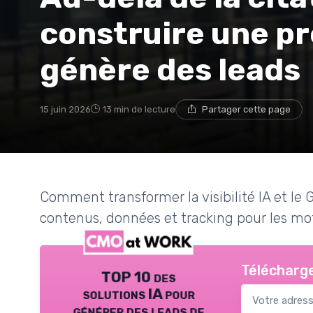
construire une p
génère des leads
15 juin 2026
13 min de lecture
Partager cette page
Comment transformer la visibilité IA et le
contenus, données et tracking pour les mo
Télécharge
TOP 10 des
solutions IA pour
générer des leads de