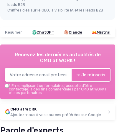
leads B2B
Chiffres clés sur le GEO, la visibilité IA et les leads B2B
Résumer
ChatGPT
Claude
Mistral
Recevez les dernières actualités de
CMO at WORK !
➔ Je m'inscris
*
En remplissant ce formulaire, j’accepte d’être
contacté(e) à des fins commerciales par CMO at WORK !
et ses partenaires.
CMO at WORK !
Ajoutez-nous à vos sources préférées sur Google
Parole d'experts