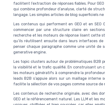
facilitent l’extraction de réponses fiables. Pour GEO 
qui combine profondeur d’analyse, clarté de structu
langage. Les simples articles de blog superficiels ne
Les contenus qui performent en GEO et en SEO G
commencer par une structure claire en sections
recherche et les moteurs de réponse lisent cette st
qu’ils réutilisent ensuite dans leurs interfaces d
penser chaque paragraphe comme une unité de sen
generative engine.
Les topic clusters autour de problématiques B2B pré
la visibilité et le trafic qualifié. En construisant 
les moteurs génératifs à comprendre la profondeur d
leads B2B s’appuie alors sur un maillage interne s
facilite la sélection de vos pages comme source de 
Les contenus de recherche originale, avec des don
GEO et le référencement naturel. Les LLM et les 
uniques, chiffrées et bien sourcées, car elles amél