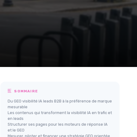
SOMMAIRE
Du GEO visibilité IA leads B2B à la préférence de marque
mesurable
Les contenus qui transforment la visibilité IA en trafic et
en leads
Structurer ses pages pour les moteurs de réponse IA
et le GEO
Mesurer, piloter et financer une stratégie GEO orientée