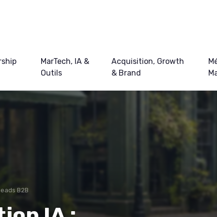
ship
MarTech, IA &
Acquisition, Growth
Mé
Outils
& Brand
Ma
leads B2B
ion IA :