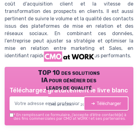
coût d’acquisition client et la vitesse de
transformation des prospects en clients. Il est aussi
pertinent de suivre le volume et la qualité des contacts
issus des plateformes de mise en relation et des
réseaux sociaux. En combinant ces données,
l’entreprise peut ajuster sa stratégie et optimiser la
mise en relation entre marketing et Sales, en
identifiant rapidement les leviers les plus performants.
TOP 10 des solutions
IA pour générer des
leads de qualité
Téléchargez gratuitement le livre blanc
➔ Télécharger
CMO at WORK ! — 2026
*
En remplissant ce formulaire, j’accepte d’être contacté(e) à
des fins commerciales par CMO at WORK ! et ses partenaires.