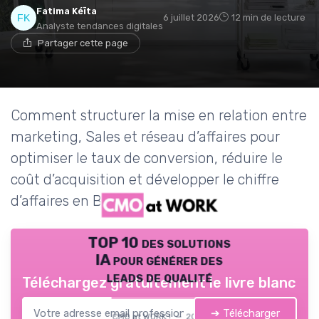
Fatima Kéïta
6 juillet 2026
12 min de lecture
Analyste tendances digitales
Partager cette page
Comment structurer la mise en relation entre
marketing, Sales et réseau d’affaires pour
optimiser le taux de conversion, réduire le
coût d’acquisition et développer le chiffre
d’affaires en B2B.
TOP 10 des solutions
IA pour générer des
leads de qualité
Téléchargez gratuitement le livre blanc
➔ Télécharger
CMO at WORK ! — 2026