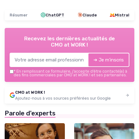
Résumer
ChatGPT
Claude
Mistral
Recevez les dernières actualités de
CMO at WORK !
➔ Je m'inscris
*
En remplissant ce formulaire, j’accepte d’être contacté(e) à
des fins commerciales par CMO at WORK ! et ses partenaires.
CMO at WORK !
Ajoutez-nous à vos sources préférées sur Google
Parole d'experts