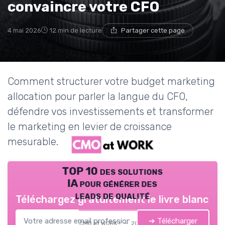
convaincre votre CFO
4 mai 2026
12 min de lecture
Partager cette page
Comment structurer votre budget marketing
allocation pour parler la langue du CFO,
défendre vos investissements et transformer
le marketing en levier de croissance
mesurable.
TOP 10 des solutions
IA pour générer des
leads de qualité
Téléchargez gratuitement le livre blanc
➔ Télécharger
CMO at WORK ! — 2026