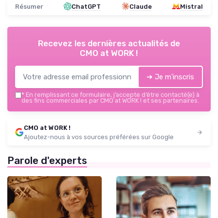
Résumer
ChatGPT
Claude
Mistral
Recevez les dernières actualités de
CMO at WORK !
➔ Je m'inscris
*
En remplissant ce formulaire, j’accepte d’être contacté(e) à
des fins commerciales par CMO at WORK ! et ses partenaires.
CMO at WORK !
Ajoutez-nous à vos sources préférées sur Google
Parole d'experts