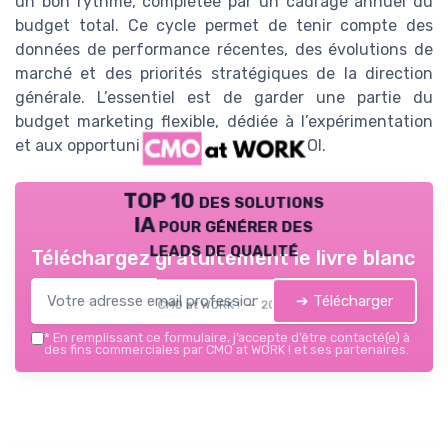
un bon rythme, complétée par un cadrage annuel du
budget total. Ce cycle permet de tenir compte des
données de performance récentes, des évolutions de
marché et des priorités stratégiques de la direction
générale. L’essentiel est de garder une partie du
budget marketing flexible, dédiée à l’expérimentation
et aux opportunités imprévues à fort ROI.
TOP 10 des solutions
IA pour générer des
leads de qualité
Téléchargez gratuitement le livre blanc
➔ Télécharger
CMO at WORK ! — 2026
*
En remplissant ce formulaire, j’accepte d’être contacté(e) à
des fins commerciales par CMO at WORK ! et ses partenaires.