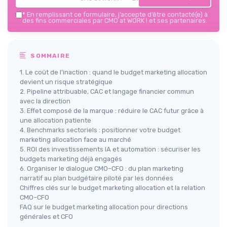
*
En remplissant ce formulaire, j’accepte d’être contacté(e) à
des fins commerciales par CMO at WORK ! et ses partenaires.
SOMMAIRE
1. Le coût de l’inaction : quand le budget marketing allocation
devient un risque stratégique
2. Pipeline attribuable, CAC et langage financier commun
avec la direction
3. Effet composé de la marque : réduire le CAC futur grâce à
une allocation patiente
4. Benchmarks sectoriels : positionner votre budget
marketing allocation face au marché
5. ROI des investissements IA et automation : sécuriser les
budgets marketing déjà engagés
6. Organiser le dialogue CMO–CFO : du plan marketing
narratif au plan budgétaire piloté par les données
Chiffres clés sur le budget marketing allocation et la relation
CMO–CFO
FAQ sur le budget marketing allocation pour directions
générales et CFO