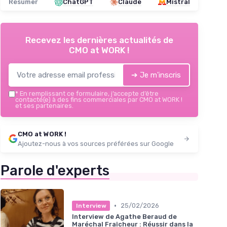
Résumer
ChatGPT
Claude
Mistral
Recevez les dernières actualités de
CMO at WORK !
➔ Je m'inscris
*
En remplissant ce formulaire, j’accepte d’être
contacté(e) à des fins commerciales par CMO at WORK !
et ses partenaires.
CMO at WORK !
Ajoutez-nous à vos sources préférées sur Google
Parole d'experts
•
25/02/2026
Interview
Interview de Agathe Beraud de
Maréchal Fraîcheur : Réussir dans la