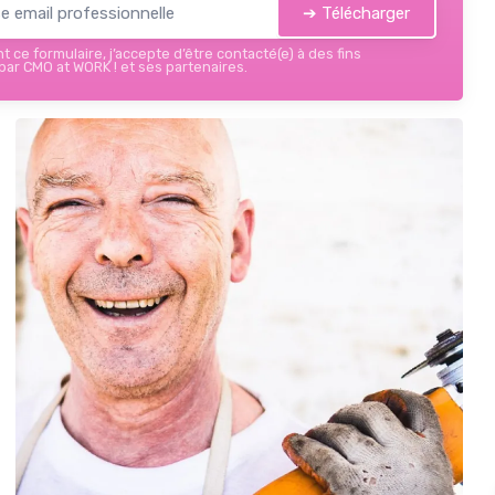
➔ Télécharger
 ce formulaire, j’accepte d’être contacté(e) à des fins
ar CMO at WORK ! et ses partenaires.