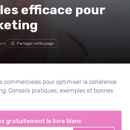
es efficace pour
keting
ture
Partager cette page
es commerciales pour optimiser la cohérence
ng. Conseils pratiques, exemples et bonnes
z gratuitement le livre blanc