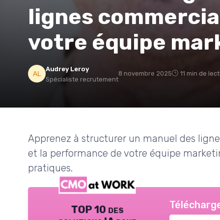
lignes commercial
votre équipe mar
Audrey Leroy
8 novembre 2025
11 min de lec
Spécialiste recrutement
Apprenez à structurer un manuel des lign
et la performance de votre équipe marketi
pratiques.
Télécharge
TOP 10 des