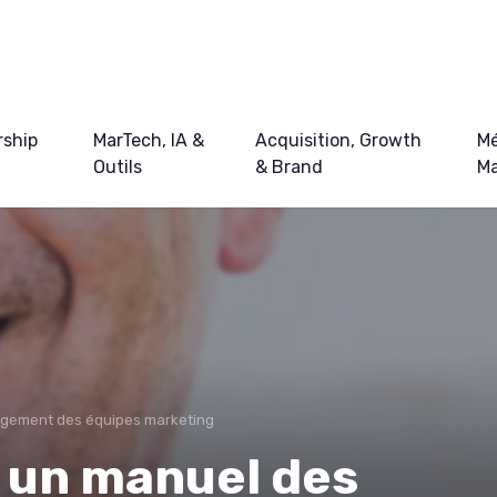
ship
MarTech, IA &
Acquisition, Growth
Mé
Outils
& Brand
Ma
gement des équipes marketing
 un manuel des