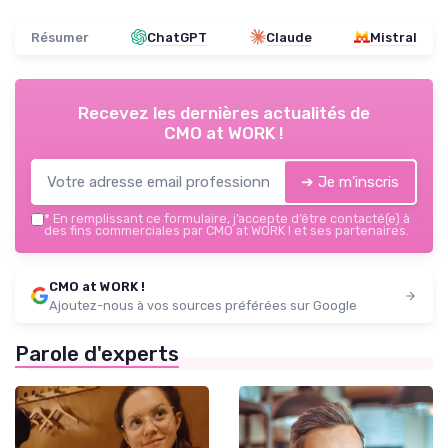
Résumer
ChatGPT
Claude
Mistral
Recevez les dernières actualités de
CMO at WORK !
➔ Je m'inscris
*
En remplissant ce formulaire, j’accepte d’être contacté(e) à
des fins commerciales par CMO at WORK ! et ses partenaires.
CMO at WORK !
Ajoutez-nous à vos sources préférées sur Google
Parole d'experts