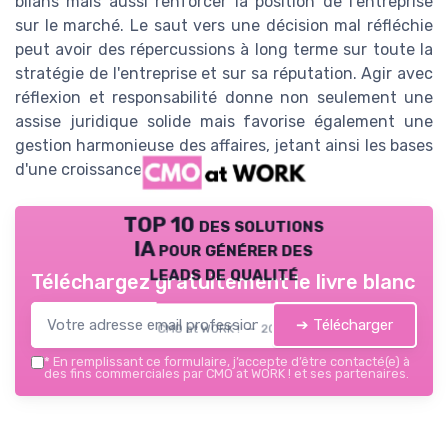
bilans mais aussi renforcer la position de l'entreprise
sur le marché. Le saut vers une décision mal réfléchie
peut avoir des répercussions à long terme sur toute la
stratégie de l'entreprise et sur sa réputation. Agir avec
réflexion et responsabilité donne non seulement une
assise juridique solide mais favorise également une
gestion harmonieuse des affaires, jetant ainsi les bases
d'une croissance durable à long terme.
TOP 10 des solutions
IA pour générer des
leads de qualité
Téléchargez gratuitement le livre blanc
➔ Télécharger
CMO at WORK ! — 2026
*
En remplissant ce formulaire, j’accepte d’être contacté(e) à
des fins commerciales par CMO at WORK ! et ses partenaires.