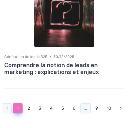
•
Génération de leads B2B
30/12/2025
Comprendre la notion de leads en
marketing : explications et enjeux
‹
1
2
3
4
5
6
...
9
10
›