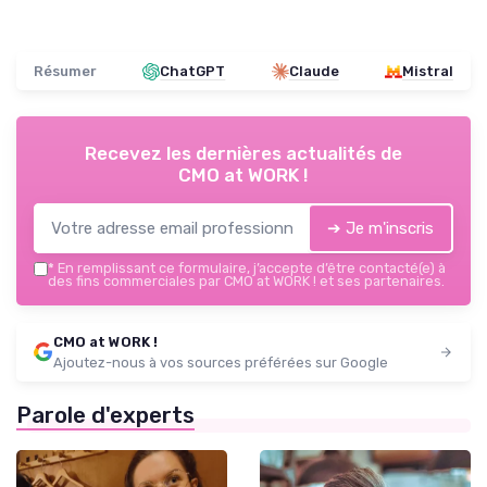
Résumer
ChatGPT
Claude
Mistral
Recevez les dernières actualités de
CMO at WORK !
➔ Je m'inscris
*
En remplissant ce formulaire, j’accepte d’être contacté(e) à
des fins commerciales par CMO at WORK ! et ses partenaires.
CMO at WORK !
Ajoutez-nous à vos sources préférées sur Google
Parole d'experts