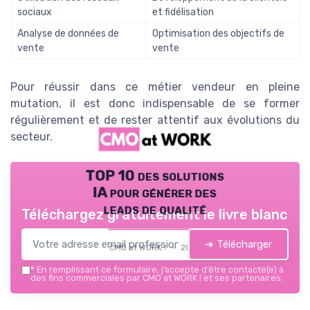
sociaux
et fidélisation
Analyse de données de
Optimisation des objectifs de
vente
vente
Pour réussir dans ce métier vendeur en pleine
mutation, il est donc indispensable de se former
régulièrement et de rester attentif aux évolutions du
secteur.
TOP 10 des solutions
IA pour générer des
leads de qualité
Téléchargez gratuitement le livre blanc
➔ Télécharger
CMO at WORK ! — 2026
*
En remplissant ce formulaire, j’accepte d’être contacté(e) à
des fins commerciales par CMO at WORK ! et ses partenaires.