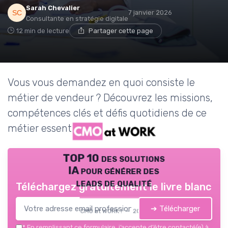
Sarah Chevalier
7 janvier 2026
Consultante en stratégie digitale
12 min de lecture
Partager cette page
Vous vous demandez en quoi consiste le
métier de vendeur ? Découvrez les missions,
compétences clés et défis quotidiens de ce
métier essentiel en marketing.
TOP 10 des solutions
IA pour générer des
leads de qualité
Téléchargez gratuitement le livre blanc
➔ Télécharger
CMO at WORK ! — 2026
*
En remplissant ce formulaire, j’accepte d’être contacté(e) à