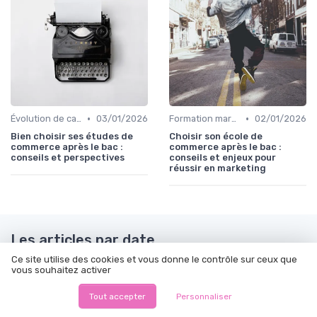
•
•
Évolution de carrière marketing
03/01/2026
Formation marketing & upskilling
02/01/2026
Bien choisir ses études de
Choisir son école de
commerce après le bac :
commerce après le bac :
conseils et perspectives
conseils et enjeux pour
réussir en marketing
Les articles par date
Ce site utilise des cookies et vous donne le contrôle sur ceux que
Août 2023
Septembre 2023
vous souhaitez activer
Octobre 2023
Novembre 2023
Tout accepter
Personnaliser
Décembre 2023
Janvier 2024