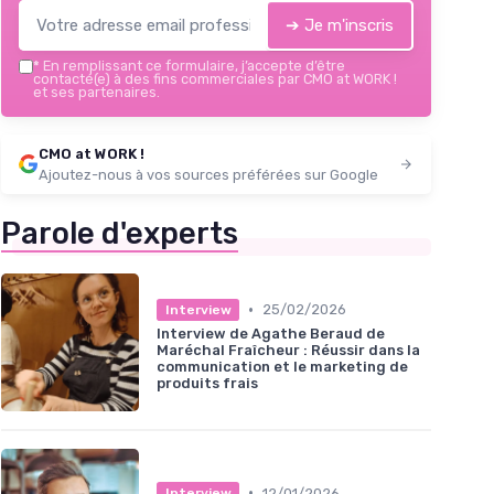
➔ Je m'inscris
*
En remplissant ce formulaire, j’accepte d’être
contacté(e) à des fins commerciales par CMO at WORK !
et ses partenaires.
CMO at WORK !
Ajoutez-nous à vos sources préférées sur Google
Parole d'experts
•
25/02/2026
Interview
Interview de Agathe Beraud de
Maréchal Fraîcheur : Réussir dans la
communication et le marketing de
produits frais
•
12/01/2026
Interview