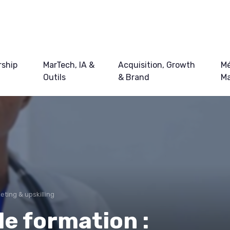
ship
MarTech, IA &
Acquisition, Growth
Mé
Outils
& Brand
Ma
ting & upskilling
de formation :