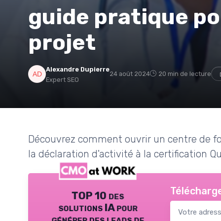
guide pratique po
projet
Alexandre Dupierre
24 août 2024
20 min de lecture
Expert SEO
Découvrez comment ouvrir un centre de fo
la déclaration d'activité à la certification 
Télécharge
TOP 10 des
solutions IA pour
générer des leads de