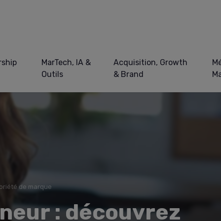
ship
MarTech, IA &
Acquisition, Growth
Mé
Outils
& Brand
Ma
oriété de marque
neur : découvrez