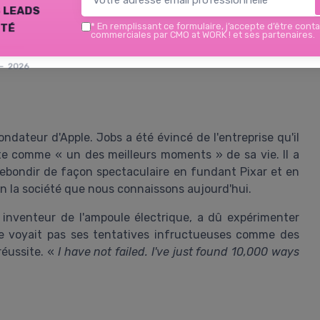
 leads
ltérieures.
ité
*
En remplissant ce formulaire, j’accepte d’être conta
commerciales par CMO at WORK ! et ses partenaires.
fine to celebrate success but it is more important to heed
montre à quel point il est crucial d'analyser ses erreurs
 — 2026
dateur d'Apple. Jobs a été évincé de l'entreprise qu'il
ite comme « un des meilleurs moments » de sa vie. Il a
t rebondir de façon spectaculaire en fundant Pixar et en
n la société que nous connaissons aujourd'hui.
 inventeur de l'ampoule électrique, a dû expérimenter
e voyait pas ses tentatives infructueuses comme des
réussite. «
I have not failed. I've just found 10,000 ways