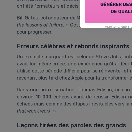
générer des
ont été formateurs et décisifs pour leurs réussites u
de qual
Bill Gates, cofondateur de Microsoft, disait : «
It's 
the lessons of failure.
» Cette citation de Bill Gates 
CMO at WORK !
pour progresser.
Erreurs célèbres et rebonds inspirants
Un exemple marquant est celui de Steve Jobs, cofon
avait lui-même créée, une expérience qu'il a décr
utilisé cette période difficile pour se réinventer e
revenant plus tard chez Apple pour la transformer e
Dans une autre situation, Thomas Edison, célèbre
environ
10 000
échecs avant de réussir. Edison n
échecs mais comme des étapes inévitables vers la 
that won't work.
»
Leçons tirées des paroles des grands