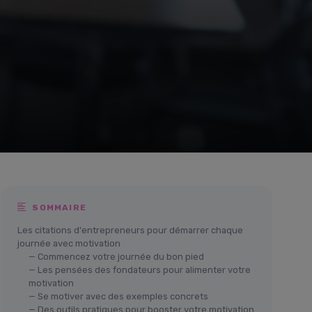
SOMMAIRE
Les citations d'entrepreneurs pour démarrer chaque
journée avec motivation
— Commencez votre journée du bon pied
— Les pensées des fondateurs pour alimenter votre
motivation
— Se motiver avec des exemples concrets
— Des outils pratiques pour booster votre motivation