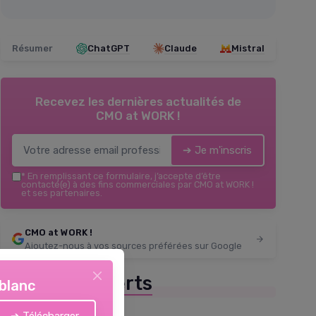
Résumer
ChatGPT
Claude
Mistral
Recevez les dernières actualités de
CMO at WORK !
➔ Je m'inscris
*
En remplissant ce formulaire, j’accepte d’être
contacté(e) à des fins commerciales par CMO at WORK !
et ses partenaires.
CMO at WORK !
Ajoutez-nous à vos sources préférées sur Google
Parole d'experts
 blanc