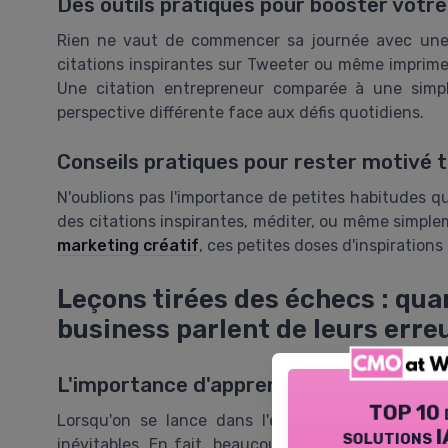
Des outils pratiques pour booster votr
Rien ne vaut de commencer sa journée avec une
citations inspirantes sur Tweeter ou même imprimer 
Une citation entrepreneur comparée à une simple
perspective différente face aux défis quotidiens.
Conseils pratiques pour rester motivé t
N'oublions pas l'importance de petites habitudes q
des citations inspirantes, méditer, ou même simplem
marketing créatif
, ces petites doses d'inspirations
Leçons tirées des échecs : qua
business parlent de leurs erre
L'importance d'apprendre de ses erreu
TOP 10 
Lorsqu'on se lance dans l'entrepreneuriat, les 
solutions I
inévitables. En fait, beaucoup d'entrepreneurs d