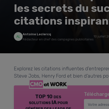
les secrets du su
citations inspira
Antoine Leclercq
10 juillet 
Rédacteur en chef des campagnes publicitaires
Explorez les citations influentes d'entrepr
Steve Jobs, Henry Ford et bien d'autres pou
Télécharge
TOP 10 des
solutions IA pour
générer des leads de