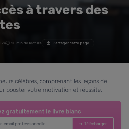
ccès à travers des
ntes
2024
20 min de lecture
Partager cette page
eneurs célèbres, comprenant les leçons de
r booster votre motivation et réussite.
z gratuitement le livre blanc
➔ Télécharger