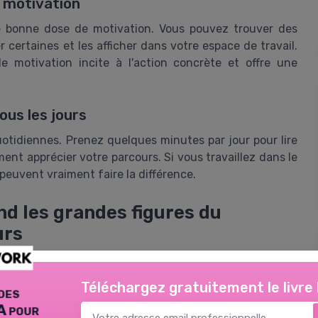
e motivation
 bonne dose de motivation. Vous pouvez trouver des
certaines et les afficher dans votre espace de travail.
 motivation incite à l'action concrète et offre une
ous les jours
uotidiennes. Prenez quelques minutes par jour pour lire
ent apprécier votre parcours. Si vous travaillez dans le
 peuvent vraiment faire la différence.
nd les grandes figures du
urs
rs
Téléchargez gratuitement le livre
des
erreurs ne sont pas seulement fréquentes, elles sont
A pour
e renom soulignent régulièrement combien leurs échecs