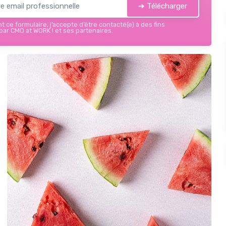
➔ Télécharger
 ce formulaire, j’accepte d’être contacté(e) à des fins
ar CMO at WORK ! et ses partenaires.