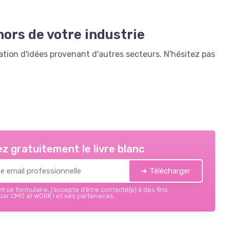
hors de votre industrie
ation d'idées provenant d'autres secteurs. N'hésitez pas
z gratuitement le livre blanc
➔ Télécharger
 ce formulaire, j’accepte d’être contacté(e) à des fins
ar CMO at WORK ! et ses partenaires.