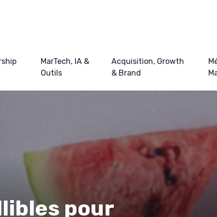
ship
MarTech, IA &
Acquisition, Growth
Mé
Outils
& Brand
Ma
llibles pour