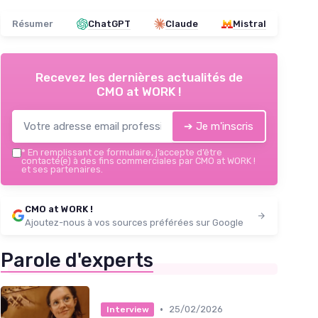
Résumer
ChatGPT
Claude
Mistral
Recevez les dernières actualités de
CMO at WORK !
➔ Je m'inscris
*
En remplissant ce formulaire, j’accepte d’être
contacté(e) à des fins commerciales par CMO at WORK !
et ses partenaires.
CMO at WORK !
Ajoutez-nous à vos sources préférées sur Google
Parole d'experts
•
25/02/2026
Interview