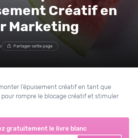
sement Créatif en
ur Marketing
e
Partager cette page
rmonter l'épuisement créatif en tant que
 pour rompre le blocage créatif et stimuler
z gratuitement le livre blanc