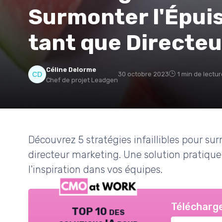
Surmonter l'Épui
tant que Directe
Céline Delorme
30 octobre 2023
1 min de lectur
Chef de projet Leadgen
Découvrez 5 stratégies infaillibles pour su
directeur marketing. Une solution pratique
l'inspiration dans vos équipes.
Télécharge
TOP 10 des