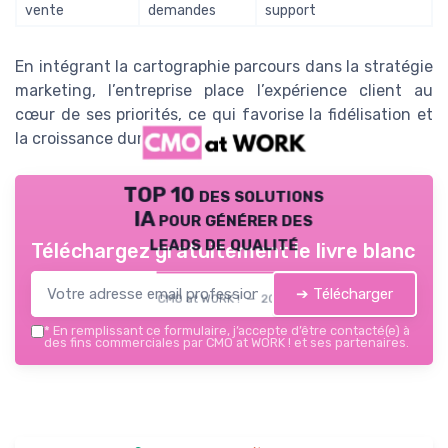
vente
demandes
support
En intégrant la cartographie parcours dans la stratégie
marketing, l’entreprise place l’expérience client au
cœur de ses priorités, ce qui favorise la fidélisation et
la croissance durable.
TOP 10 des solutions
IA pour générer des
leads de qualité
Téléchargez gratuitement le livre blanc
➔ Télécharger
CMO at WORK ! — 2026
*
En remplissant ce formulaire, j’accepte d’être contacté(e) à
des fins commerciales par CMO at WORK ! et ses partenaires.