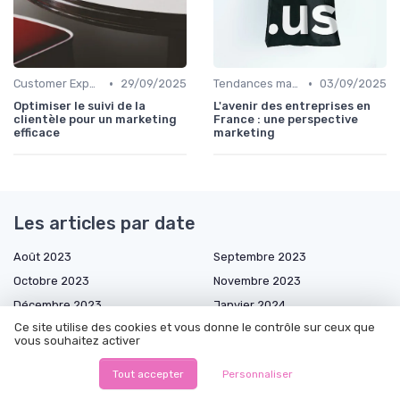
•
•
Customer Experience & parcours client
29/09/2025
Tendances marketing B2B
03/09/2025
Optimiser le suivi de la
L'avenir des entreprises en
clientèle pour un marketing
France : une perspective
efficace
marketing
Les articles par date
Août 2023
Septembre 2023
Octobre 2023
Novembre 2023
Décembre 2023
Janvier 2024
Ce site utilise des cookies et vous donne le contrôle sur ceux que
Février 2024
Mars 2024
vous souhaitez activer
Avril 2024
Mai 2024
Tout accepter
Personnaliser
Juin 2024
Juillet 2024