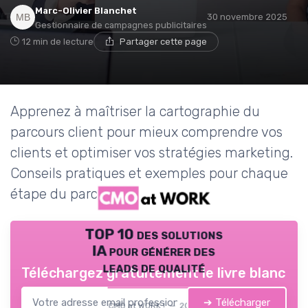
Marc-Olivier Blanchet
30 novembre 2025
Gestionnaire de campagnes publicitaires
12 min de lecture
Partager cette page
Apprenez à maîtriser la cartographie du
parcours client pour mieux comprendre vos
clients et optimiser vos stratégies marketing.
Conseils pratiques et exemples pour chaque
étape du parcours.
TOP 10 des solutions
IA pour générer des
leads de qualité
Téléchargez gratuitement le livre blanc
➔ Télécharger
CMO at WORK ! — 2026