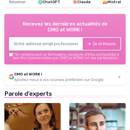
Résumer
ChatGPT
Claude
Mistral
Recevez les dernières actualités de
CMO at WORK !
➔ Je m'inscris
*
En remplissant ce formulaire, j’accepte d’être contacté(e) à
des fins commerciales par CMO at WORK ! et ses partenaires.
CMO at WORK !
Ajoutez-nous à vos sources préférées sur Google
Parole d'experts