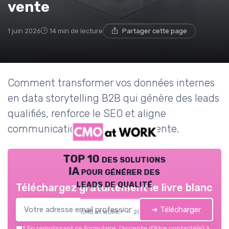
vente
1 juin 2026
14 min de lecture
Partager cette page
Comment transformer vos données internes
en data storytelling B2B qui génère des leads
qualifiés, renforce le SEO et aligne
communication, marketing et vente.
TOP 10 des solutions
IA pour générer des
leads de qualité
Téléchargez gratuitement le livre blanc
➔ Télécharger
CMO at WORK ! — 2026
*
En remplissant ce formulaire, j’accepte d’être contacté(e) à