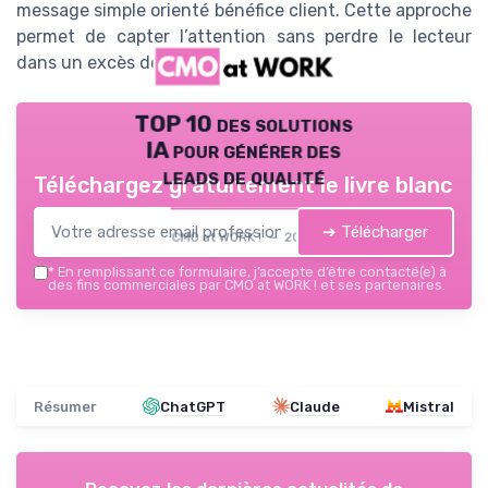
message simple orienté bénéfice client. Cette approche
permet de capter l’attention sans perdre le lecteur
dans un excès de données.
TOP 10 des solutions
IA pour générer des
leads de qualité
Téléchargez gratuitement le livre blanc
➔ Télécharger
CMO at WORK ! — 2026
*
En remplissant ce formulaire, j’accepte d’être contacté(e) à
des fins commerciales par CMO at WORK ! et ses partenaires.
Résumer
ChatGPT
Claude
Mistral