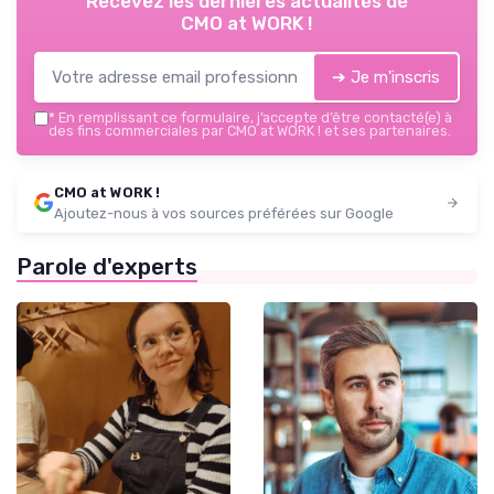
Recevez les dernières actualités de
CMO at WORK !
➔ Je m'inscris
*
En remplissant ce formulaire, j’accepte d’être contacté(e) à
des fins commerciales par CMO at WORK ! et ses partenaires.
CMO at WORK !
Ajoutez-nous à vos sources préférées sur Google
Parole d'experts