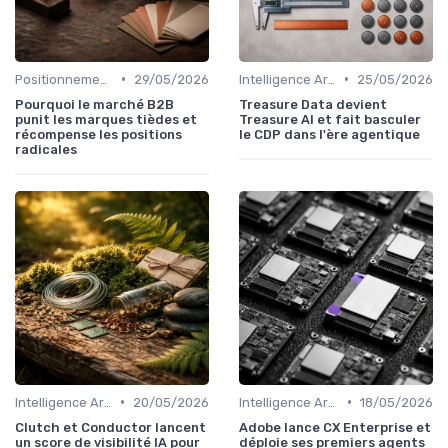
•
•
Positionnement & proposition de valeur
29/05/2026
Intelligence Artificielle en marketing
25/05/2026
Pourquoi le marché B2B
Treasure Data devient
punit les marques tièdes et
Treasure AI et fait basculer
récompense les positions
le CDP dans l'ère agentique
radicales
•
•
Intelligence Artificielle en marketing
20/05/2026
Intelligence Artificielle en marketing
18/05/2026
Clutch et Conductor lancent
Adobe lance CX Enterprise et
un score de visibilité IA pour
déploie ses premiers agents