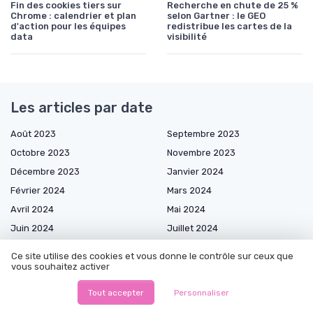
Fin des cookies tiers sur
Recherche en chute de 25 %
Chrome : calendrier et plan
selon Gartner : le GEO
d'action pour les équipes
redistribue les cartes de la
data
visibilité
Les articles par date
Août 2023
Septembre 2023
Octobre 2023
Novembre 2023
Décembre 2023
Janvier 2024
Février 2024
Mars 2024
Avril 2024
Mai 2024
Juin 2024
Juillet 2024
Août 2024
Octobre 2024
Ce site utilise des cookies et vous donne le contrôle sur ceux que
Novembre 2024
Décembre 2024
vous souhaitez activer
Janvier 2025
Février 2025
Tout accepter
Personnaliser
Mars 2025
Avril 2025