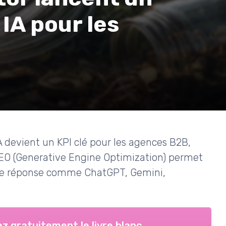
 IA pour les
A devient un KPI clé pour les agences B2B,
O (Generative Engine Optimization) permet
 de réponse comme ChatGPT, Gemini,
z gratuitement le livre blanc