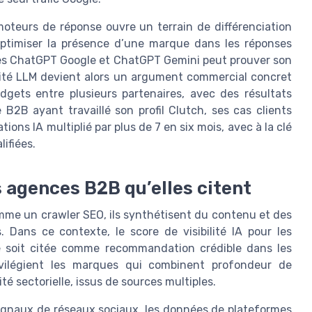
moteurs de réponse ouvre un terrain de différenciation
ptimiser la présence d’une marque dans les réponses
ces ChatGPT Google et ChatGPT Gemini peut prouver son
ilité LLM devient alors un argument commercial concret
dgets entre plusieurs partenaires, avec des résultats
ce B2B ayant travaillé son profil Clutch, ses cas clients
ons IA multiplié par plus de 7 en six mois, avec à la clé
ifiées.
 agences B2B qu’elles citent
mme un crawler SEO, ils synthétisent du contenu et des
 Dans ce contexte, le score de visibilité IA pour les
e soit citée comme recommandation crédible dans les
vilégient les marques qui combinent profondeur de
é sectorielle, issus de sources multiples.
signaux de réseaux sociaux, les données de plateformes