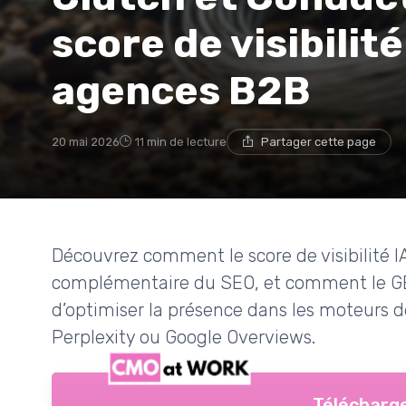
score de visibilité
agences B2B
20 mai 2026
11 min de lecture
Partager cette page
Découvrez comment le score de visibilité I
complémentaire du SEO, et comment le GE
d’optimiser la présence dans les moteurs
Perplexity ou Google Overviews.
Télécharge