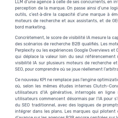
LLM d’une agence à celle de ses concurrents, en int
perception de la marque. On passe ainsi d’une logi
outils, c’est‑à‑dire la capacité d’une marque à é
moteurs de recherche et aux assistants, et de GE
bord marketing.
Concrètement, le score de visibilité IA mesure la 
des scénarios de recherche B2B qualifiés. Les mo
Perplexity ou les expériences Google Overviews et G
qui déplace la valeur loin du seul référencement 
visibilité IA sur plusieurs moteurs de recherche e
SEO, pour comprendre où se joue réellement l’arbitr
Ce nouveau KPI ne remplace pas l’engine optimizatio
où, selon les mêmes études internes Clutch–Co
utilisateurs d’IA générative, interrogés en lign
utilisateurs commencent désormais par l’IA pour s’i
du SEO traditionnel, avec des logiques de prompt
intégrer dans les plans. Les marques qui pilotent
d’avance sur les agences B2B encore centrées sur le