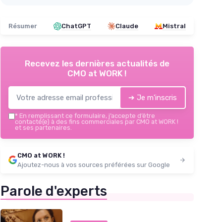
Résumer
ChatGPT
Claude
Mistral
Recevez les dernières actualités de
CMO at WORK !
➔ Je m'inscris
*
En remplissant ce formulaire, j’accepte d’être
contacté(e) à des fins commerciales par CMO at WORK !
et ses partenaires.
CMO at WORK !
Ajoutez-nous à vos sources préférées sur Google
Parole d'experts