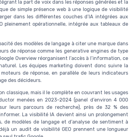
égrant la part de voix dans les réponses générées et la
que de simple présence web à une logique de visibilité
merger dans les différentes couches d’IA intégrées aux
O pleinement opérationnelle, intégrée aux tableaux de
capacité des modèles de langage à citer une marque dans
teurs de réponse comme les generative engines de type
oogle Overview réorganisent l’accès à l’information, ce
naturel. Les équipes marketing doivent donc suivre la
t moteurs de réponse, en parallèle de leurs indicateurs
age des décideurs.
n classique, mais il le complète en couvrant les usages
nductor menées en 2023–2024 (panel d’environ 4 000
e sur leurs parcours de recherche), près de 32 % des
nformer. La visibilité IA devient ainsi un prolongement
s, de modèles de langage et d’analyse de sentiment à
 déjà un audit de visibilité GEO prennent une longueur
 seul trafic Google.