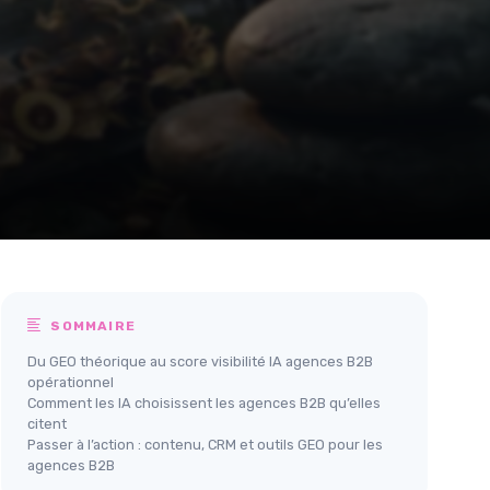
SOMMAIRE
Du GEO théorique au score visibilité IA agences B2B
opérationnel
Comment les IA choisissent les agences B2B qu’elles
citent
Passer à l’action : contenu, CRM et outils GEO pour les
agences B2B