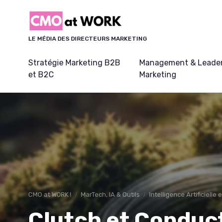
Panneau de gestion des cookies
LE MÉDIA DES DIRECTEURS MARKETING
Stratégie Marketing B2B
Management & Leader
et B2C
Marketing
CMO at WORK !
MarTech, IA & Outils
Intelligence Artificielle
Clutch et Conduc