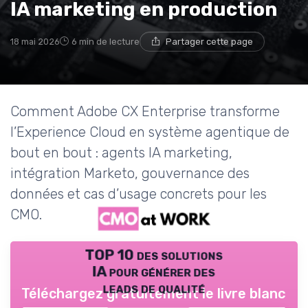
IA marketing en production
18 mai 2026
6 min de lecture
Partager cette page
Comment Adobe CX Enterprise transforme
l’Experience Cloud en système agentique de
bout en bout : agents IA marketing,
intégration Marketo, gouvernance des
données et cas d’usage concrets pour les
CMO.
TOP 10 des solutions
IA pour générer des
leads de qualité
Téléchargez gratuitement le livre blanc