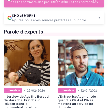
des fins commerciales par CMO at WORK ! et ses partenaires.
CMO at WORK !
Ajoutez-nous à vos sources préférées sur Google
Parole d'experts
•
•
25/02/2026
12/01/2026
Interview
Interview
Interview de Agathe Beraud
L'Entreprise Augmentée :
de Maréchal Fraîcheur :
quand le CRM et l'IA se
Réussir dans la
mettent au service de
communication et le
l'humain