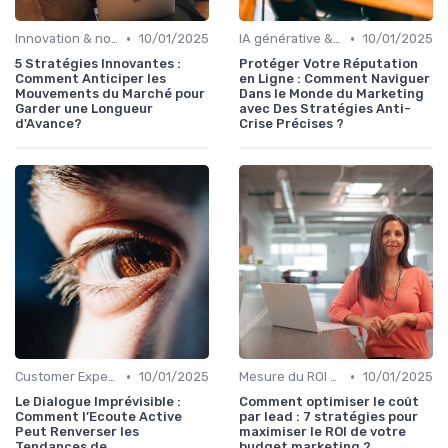
•
•
Innovation & nouveaux leviers marketing
10/01/2025
IA générative & futur du marketing
10/01/2025
5 Stratégies Innovantes :
Protéger Votre Réputation
Comment Anticiper les
en Ligne : Comment Naviguer
Mouvements du Marché pour
Dans le Monde du Marketing
Garder une Longueur
avec Des Stratégies Anti-
d'Avance?
Crise Précises ?
•
•
Customer Experience & parcours client
10/01/2025
Mesure du ROI marketing
10/01/2025
Le Dialogue Imprévisible :
Comment optimiser le coût
Comment l’Ecoute Active
par lead : 7 stratégies pour
Peut Renverser les
maximiser le ROI de votre
Tendances de
budget marketing ?