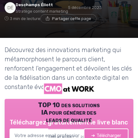
Deschamps Éliott
5 décembre 2023
Stratège content marketing
3 min de lecture
Partager cette page
Découvrez des innovations marketing qui
métamorphosent le parcours client,
renforcent l'engagement et dévoilent les clés
de la fidélisation dans un contexte digital en
constante évolution.
TOP 10 des solutions
IA pour générer des
leads de qualité
Téléchargez gratuitement le livre blanc
➔ Télécharger
CMO at WORK ! — 2026