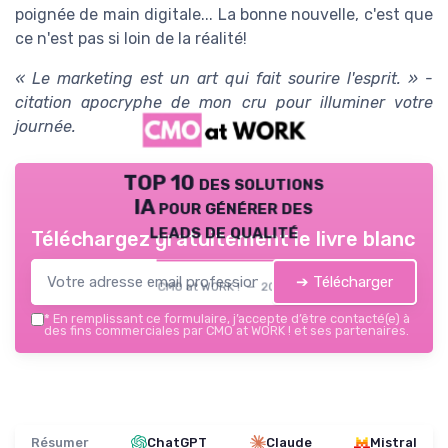
poignée de main digitale... La bonne nouvelle, c'est que
ce n'est pas si loin de la réalité!
« Le marketing est un art qui fait sourire l'esprit. » -
citation apocryphe de mon cru pour illuminer votre
journée.
TOP 10 des solutions
IA pour générer des
leads de qualité
Téléchargez gratuitement le livre blanc
➔ Télécharger
CMO at WORK ! — 2026
*
En remplissant ce formulaire, j’accepte d’être contacté(e) à
des fins commerciales par CMO at WORK ! et ses partenaires.
Résumer
ChatGPT
Claude
Mistral