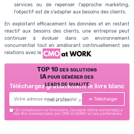
services ou de repenser l'approche marketing,
l'objectif est de s'adapter aux besoins des clients.
En exploitant efficacement les données et en restant
réactif aux besoins des clients, une entreprise peut
continuer à évoluer dans un environnement
concurrentiel tout en améliorant continuellement ses
relations avec le client.
TOP 10 des solutions
IA pour générer des
leads de qualité
Téléchargez gratuitement le livre blanc
➔ Télécharger
CMO at WORK ! — 2026
*
En remplissant ce formulaire, j’accepte d’être contacté(e) à
des fins commerciales par CMO at WORK ! et ses partenaires.