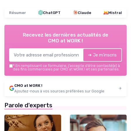
Résumer
ChatGPT
Claude
Mistral
Recevez les dernières actualités de
CMO at WORK !
➔ Je m'inscris
*
En remplissant ce formulaire, j’accepte d’être contacté(e) à
des fins commerciales par CMO at WORK ! et ses partenaires.
CMO at WORK !
Ajoutez-nous à vos sources préférées sur Google
Parole d'experts