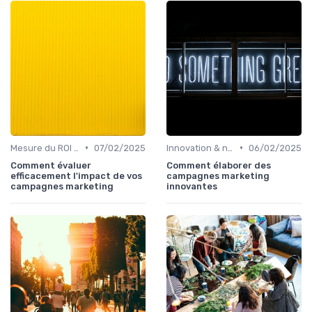
•
•
Mesure du ROI marketing
07/02/2025
Innovation & nouveaux leviers marketing
06/02/2025
Comment évaluer
Comment élaborer des
efficacement l'impact de vos
campagnes marketing
campagnes marketing
innovantes