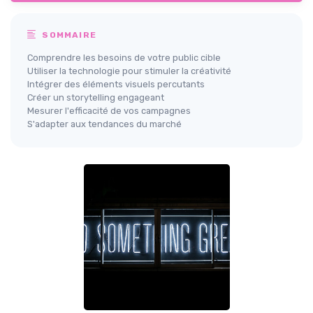
SOMMAIRE
Comprendre les besoins de votre public cible
Utiliser la technologie pour stimuler la créativité
Intégrer des éléments visuels percutants
Créer un storytelling engageant
Mesurer l'efficacité de vos campagnes
S'adapter aux tendances du marché