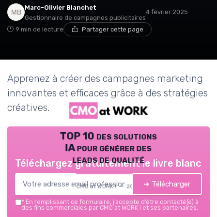
Marc-Olivier Blanchet
4 février 2025
Gestionnaire de campagnes publicitaires
9 min de lecture
Partager cette page
Apprenez à créer des campagnes marketing
innovantes et efficaces grâce à des stratégies
créatives.
TOP 10 des solutions
IA pour générer des
leads de qualité
Téléchargez gratuitement le livre blanc
➔ Télécharger
CMO at WORK ! — 2026
*
En remplissant ce formulaire, j’accepte d’être contacté(e) à
des fins commerciales par CMO at WORK ! et ses partenaires.