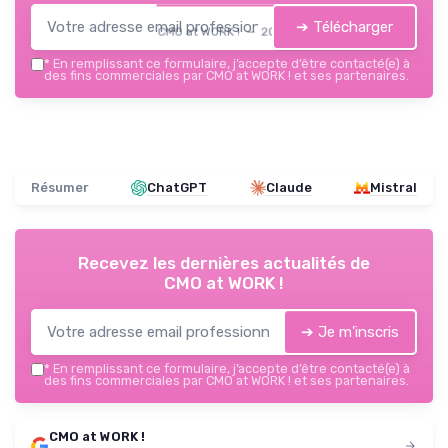
➔ Télécharger
CMO at WORK ! — 2026
*
En remplissant ce formulaire, j’accepte d’être contacté(e) à
des fins commerciales par CMO at WORK ! et ses partenaires.
Résumer
ChatGPT
Claude
Mistral
Recevez les dernières actualités de
CMO at WORK !
➔ Je m'inscris
*
En remplissant ce formulaire, j’accepte d’être contacté(e) à
des fins commerciales par CMO at WORK ! et ses partenaires.
CMO at WORK !