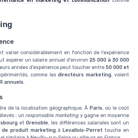
lternance en marketing et communication
comme
ting
ience
 varier considérablement en fonction de l'expérience
t espérer un salaire annuel d'environ
25 000 à 30 000
eurs années d'expérience peut toucher entre
50 000 et
expérimentés, comme les
directeurs marketing
, voient
R annuels
.
s
e de la localisation géographique. À
Paris
, où le coût
 élevés : un
responsable marketing
y gagne en moyenne
asbourg
et
Grenoble
, les différences salariales sont un
 de produit marketing
à
Levallois-Perret
touche en
el similaire à
Neuilly-sur-Seine
ou ailleurs en
France
.