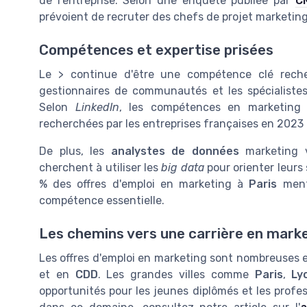
de l'entreprise. Selon une enquête publiée par
C
prévoient de recruter des chefs de projet marketing
Compétences et expertise prisées
Le > continue d'être une compétence clé reche
gestionnaires de communautés et les spécialiste
Selon
LinkedIn
, les compétences en marketing d
recherchées par les entreprises françaises en 2023 
De plus, les
analystes de données
marketing v
cherchent à utiliser les
big data
pour orienter leurs
% des offres d'emploi en marketing à
Paris
menti
compétence essentielle.
Les chemins vers une carrière en mark
Les offres d'emploi en marketing sont nombreuses e
et en
CDD
. Les grandes villes comme
Paris
,
Ly
opportunités pour les jeunes diplômés et les profe