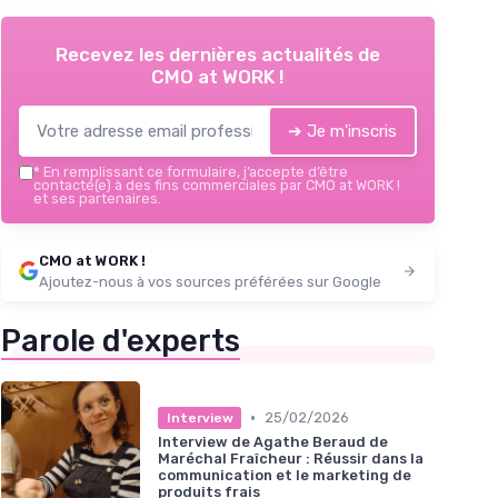
Recevez les dernières actualités de
CMO at WORK !
➔ Je m'inscris
*
En remplissant ce formulaire, j’accepte d’être
contacté(e) à des fins commerciales par CMO at WORK !
et ses partenaires.
CMO at WORK !
Ajoutez-nous à vos sources préférées sur Google
Parole d'experts
•
25/02/2026
Interview
Interview de Agathe Beraud de
Maréchal Fraîcheur : Réussir dans la
communication et le marketing de
produits frais