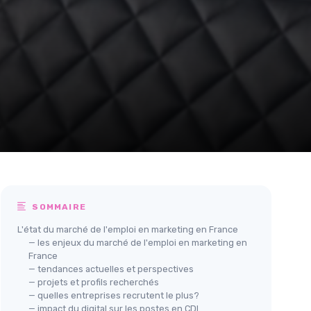
SOMMAIRE
L'état du marché de l'emploi en marketing en France
— les enjeux du marché de l'emploi en marketing en
France
— tendances actuelles et perspectives
— projets et profils recherchés
— quelles entreprises recrutent le plus?
— impact du digital sur les postes en CDI