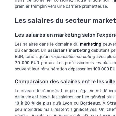
dans ce domaine, consultez notre article sur l'
a
premier tremplin vers une carrière prometteuse.
Les salaires du secteur marke
Les salaires en marketing selon l'expér
Les salaires dans le domaine du
marketing
peuvent
du candidat. Un
assistant marketing
débutant peu
EUR
, tandis qu'un
responsable marketing
avec plusi
70 000 EUR
par an. Les professionnels les plus 
souvent leur rémunération dépasser les
100 000 EU
Comparaison des salaires entre les ville
Le niveau de rémunération peut également dépendr
de la vie est élevé, les salaires sont en général plus
10 à 20 % de plus
qu'à
Lyon
ou
Bordeaux
. À
Str
peu moindres mais restent significatives. Un
chef
général un salaire supérieur à celui d'un professionn