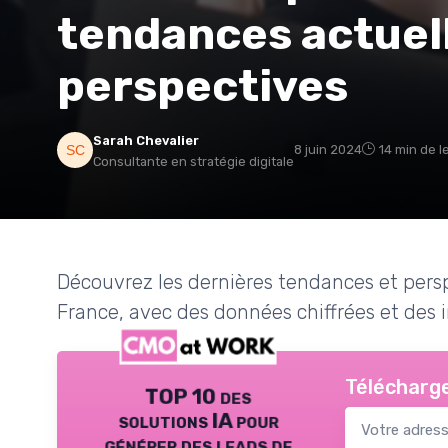
tendances actuell
perspectives
Sarah Chevalier
8 juin 2024
14 min de l
Consultante en stratégie digitale
Découvrez les dernières tendances et pers
France, avec des données chiffrées et des i
Télécharge
TOP 10 des
solutions IA pour
générer des leads de