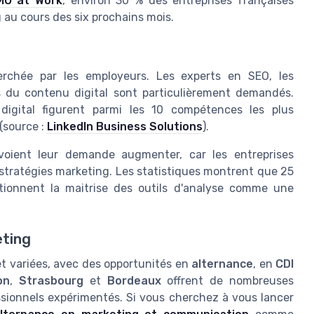
MO at Work
, environ 30 % des entreprises françaises
 au cours des six prochains mois.
rchée par les employeurs. Les experts en SEO, les
s du contenu digital sont particulièrement demandés.
igital figurent parmi les 10 compétences les plus
(source :
LinkedIn Business Solutions
).
oient leur demande augmenter, car les entreprises
 stratégies marketing. Les statistiques montrent que 25
onnent la maitrise des outils d'analyse comme une
eting
t variées, avec des opportunités en
alternance
, en
CDI
on
,
Strasbourg
et
Bordeaux
offrent de nombreuses
ssionnels expérimentés. Si vous cherchez à vous lancer