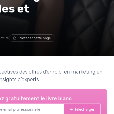
es et
ecture
Partager cette page
pectives des offres d'emploi en marketing en
nsights d'experts.
z gratuitement le livre blanc
➔ Télécharger