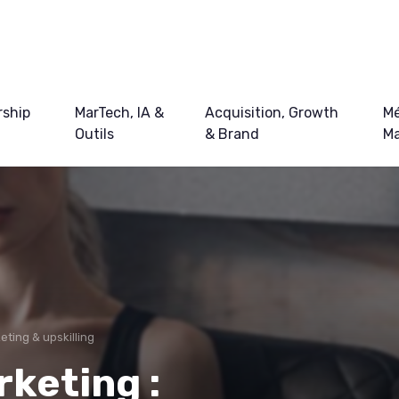
ship
MarTech, IA &
Acquisition, Growth
Mé
Outils
& Brand
Ma
ting & upskilling
rketing :