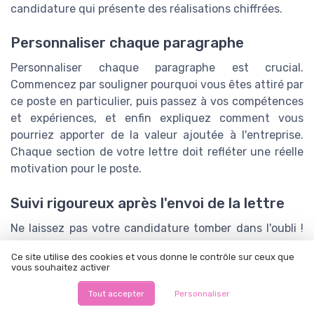
candidature qui présente des réalisations chiffrées.
Personnaliser chaque paragraphe
Personnaliser chaque paragraphe est crucial.
Commencez par souligner pourquoi vous êtes attiré par
ce poste en particulier, puis passez à vos compétences
et expériences, et enfin expliquez comment vous
pourriez apporter de la valeur ajoutée à l'entreprise.
Chaque section de votre lettre doit refléter une réelle
motivation pour le poste.
Suivi rigoureux après l'envoi de la lettre
Ne laissez pas votre candidature tomber dans l'oubli !
Une semaine après l'envoi de votre lettre de
Ce site utilise des cookies et vous donne le contrôle sur ceux que
motivation, relancez l'entreprise. Un email ou un appel
vous souhaitez activer
téléphonique montrera votre sérieux et votre envie de
rejoindre l'équipe.
Tout accepter
Personnaliser