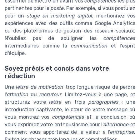
essentiel de mettre en avant vos
compétences
les plus
pertinentes pour le
poste
. Par exemple, si vous postulez
pour un
stage en marketing digital
, mentionnez vos
expériences avec des outils comme Google Analytics
ou des plateformes de gestion des réseaux sociaux.
N'oubliez pas de souligner les
compétences
intermédiaires comme la
communication
et l'esprit
d'équipe.
Soyez précis et concis dans votre
rédaction
Une
lettre de motivation
trop longue risque de perdre
l'
attention
du
recruteur
. Limitez-vous à une page, et
structurez votre
lettre
en trois
paragraphes
: une
introduction captivante, le cœur de votre message où
vous montrez vos
compétences
et la conclusion où
vous exprimez votre enthousiasme pour l'
alternance
et
comment vous apporterez de la valeur à l'
entreprise
.
Evitez les phrases trop longues et complexifiées.