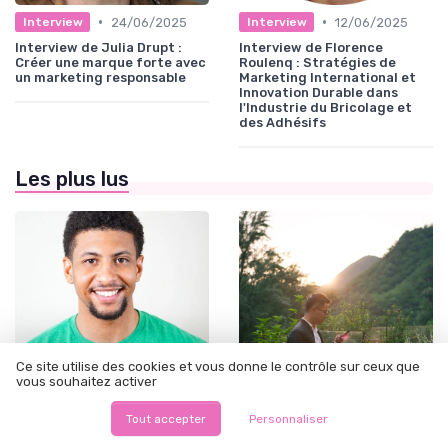
•
•
24/06/2025
12/06/2025
Interview
Interview
Interview de Julia Drupt :
Interview de Florence
Créer une marque forte avec
Roulenq : Stratégies de
un marketing responsable
Marketing International et
Innovation Durable dans
l'Industrie du Bricolage et
des Adhésifs
Les plus lus
Ce site utilise des cookies et vous donne le contrôle sur ceux que
vous souhaitez activer
Tout accepter
Personnaliser
•
•
Management & organisation des talents
12/06/2025
Évolution de carrière marketing
12/06/2025
Marketing rh : les stratégies
Bac pro marketing : une