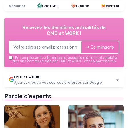
Résumer
ChatGPT
Claude
Mistral
Recevez les dernières actualités de
CMO at WORK !
➔ Je m'inscris
*
En remplissant ce formulaire, j’accepte d’être contacté(e) à
des fins commerciales par CMO at WORK ! et ses partenaires.
CMO at WORK !
Ajoutez-nous à vos sources préférées sur Google
Parole d'experts