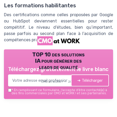
Les formations habilitantes
Des certifications comme celles proposées par Google
ou HubSpot deviennent essentielles pour rester
compétitif. Le niveau d'études, bien qu’important,
passe parfois au second plan face à l’acquisition de
compétences pratiques et spécifiques.
TOP 10 des solutions
IA pour générer des
leads de qualité
Téléchargez gratuitement le livre blanc
➔ Télécharger
CMO at WORK ! — 2026
*
En remplissant ce formulaire, j’accepte d’être contacté(e) à
des fins commerciales par CMO at WORK ! et ses partenaires.