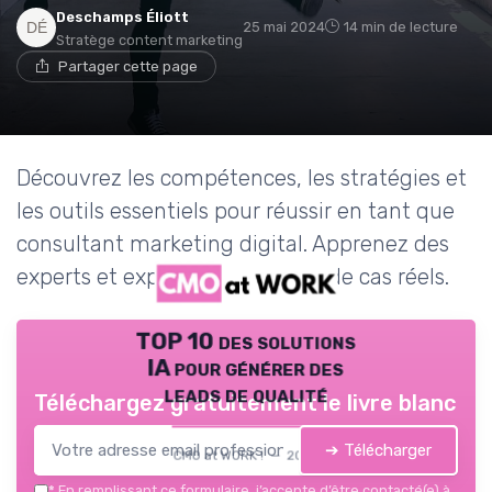
Deschamps Éliott
25 mai 2024
14 min de lecture
Stratège content marketing
Partager cette page
Découvrez les compétences, les stratégies et
les outils essentiels pour réussir en tant que
consultant marketing digital. Apprenez des
experts et explorez des études de cas réels.
TOP 10 des solutions
IA pour générer des
leads de qualité
Téléchargez gratuitement le livre blanc
➔ Télécharger
CMO at WORK ! — 2026
*
En remplissant ce formulaire, j’accepte d’être contacté(e) à