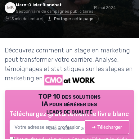
Marc-Olivier Blanchet
19 mai 2024
Gestionnaire de campagnes publicitaires
15 min de lecture
Partager cette page
Découvrez comment un stage en marketing
peut transformer votre carrière. Analyse,
témoignages et statistiques sur les stages en
marketing en France.
TOP 10 des solutions
IA pour générer des
leads de qualité
Téléchargez gratuitement le livre blanc
➔ Télécharger
CMO at WORK ! — 2026
*
En remplissant ce formulaire, j’accepte d’être contacté(e) à