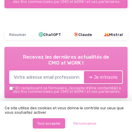
des fins commerciales par CMO at WORK ! et ses partenaires.
Résumer
ChatGPT
Claude
Mistral
Recevez les dernières actualités de
CMO at WORK !
➔ Je m'inscris
*
En remplissant ce formulaire, j’accepte d’être contacté(e) à
des fins commerciales par CMO at WORK ! et ses partenaires.
CMO at WORK !
Ce site utilise des cookies et vous donne le contrôle sur ceux que
vous souhaitez activer
Ajoutez-nous à vos sources préférées sur Google
Tout accepter
Personnaliser
Parole d'experts