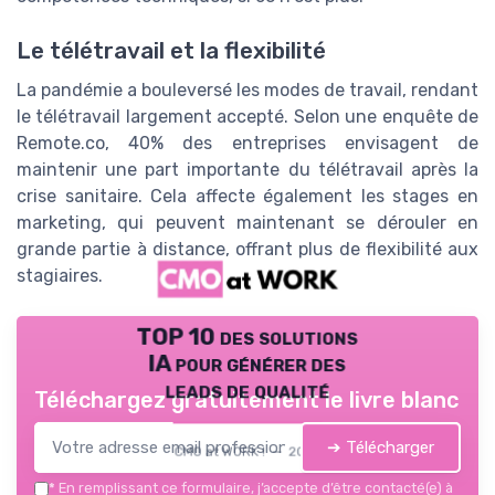
Le télétravail et la flexibilité
La pandémie a bouleversé les modes de travail, rendant
le télétravail largement accepté. Selon une enquête de
Remote.co, 40% des entreprises envisagent de
maintenir une part importante du télétravail après la
crise sanitaire. Cela affecte également les stages en
marketing, qui peuvent maintenant se dérouler en
grande partie à distance, offrant plus de flexibilité aux
stagiaires.
TOP 10 des solutions
IA pour générer des
leads de qualité
Téléchargez gratuitement le livre blanc
➔ Télécharger
CMO at WORK ! — 2026
*
En remplissant ce formulaire, j’accepte d’être contacté(e) à