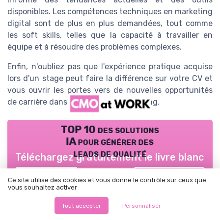
disponibles. Les compétences techniques en marketing
digital sont de plus en plus demandées, tout comme
les soft skills, telles que la capacité à travailler en
équipe et à résoudre des problèmes complexes.
Enfin, n'oubliez pas que l'expérience pratique acquise
lors d'un stage peut faire la différence sur votre CV et
vous ouvrir les portes vers de nouvelles opportunités
de carrière dans le secteur du marketing.
TOP 10 des solutions
IA pour générer des
leads de qualité
Téléchargez gratuitement le livre blanc
➔ Télécharger
Ce site utilise des cookies et vous donne le contrôle sur ceux que
CMO at WORK ! — 2026
vous souhaitez activer
*
En remplissant ce formulaire, j’accepte d’être contacté(e) à
des fins commerciales par CMO at WORK ! et ses partenaires.
Tout accepter
Personnaliser