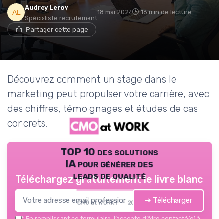
Audrey Leroy
18 mai 2024
16 min de lecture
Spécialiste recrutement
Partager cette page
Découvrez comment un stage dans le
marketing peut propulser votre carrière, avec
des chiffres, témoignages et études de cas
concrets.
TOP 10 des solutions
IA pour générer des
leads de qualité
Téléchargez gratuitement le livre blanc
➔ Télécharger
CMO at WORK ! — 2026
*
En remplissant ce formulaire, j’accepte d’être contacté(e) à