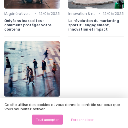
•
•
IA générative & futur du marketing
12/06/2025
Innovation & nouveaux leviers marketing
12/06/2025
Onlyfans leaks sites :
La révolution du marketing
comment protéger votre
sportif : engagement,
contenu
innovation et impact
•
Innovation & nouveaux leviers marketing
12/06/2025
Ce site utilise des cookies et vous donne le contrôle sur ceux que
Ushare marketing :
vous souhaitez activer
décryptage d’un modèle
marketing innovant
Tout accepter
Personnaliser