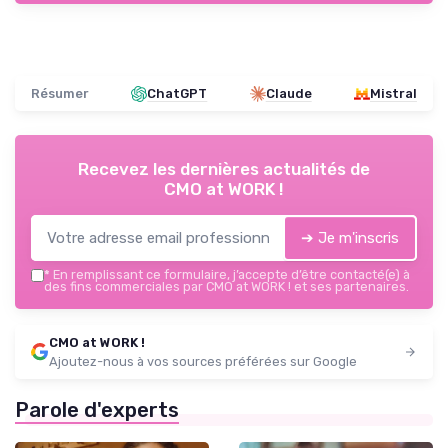
Résumer
ChatGPT
Claude
Mistral
Recevez les dernières actualités de
CMO at WORK !
➔ Je m'inscris
*
En remplissant ce formulaire, j’accepte d’être contacté(e) à
des fins commerciales par CMO at WORK ! et ses partenaires.
CMO at WORK !
Ajoutez-nous à vos sources préférées sur Google
Parole d'experts