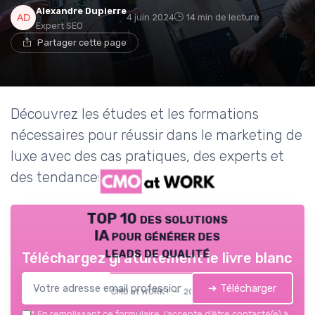
Alexandre Dupierre
4 juin 2024
14 min de lecture
Expert SEO
Partager cette page
Découvrez les études et les formations
nécessaires pour réussir dans le marketing de
luxe avec des cas pratiques, des experts et
des tendances actuelles.
TOP 10 des solutions
IA pour générer des
leads de qualité
Téléchargez gratuitement le livre blanc
➔ Télécharger
CMO at WORK ! — 2026
*
En remplissant ce formulaire, j’accepte d’être contacté(e) à