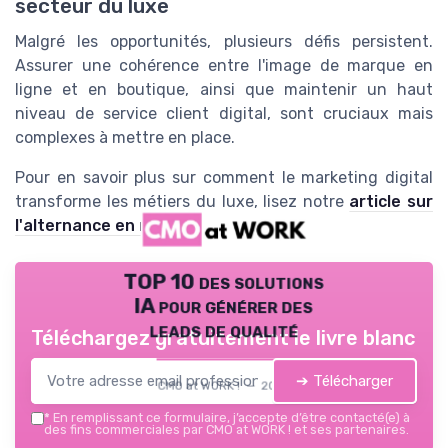
secteur du luxe
Malgré les opportunités, plusieurs défis persistent.
Assurer une cohérence entre l'image de marque en
ligne et en boutique, ainsi que maintenir un haut
niveau de service client digital, sont cruciaux mais
complexes à mettre en place.
Pour en savoir plus sur comment le marketing digital
transforme les métiers du luxe, lisez notre
article sur
l'alternance en marketing
.
TOP 10 des solutions
IA pour générer des
leads de qualité
Téléchargez gratuitement le livre blanc
➔ Télécharger
CMO at WORK ! — 2026
*
En remplissant ce formulaire, j’accepte d’être contacté(e) à
des fins commerciales par CMO at WORK ! et ses partenaires.