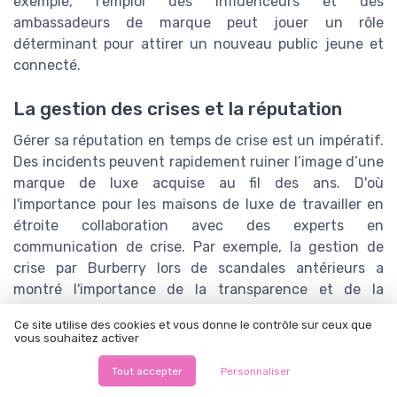
exemple, l’emploi des influenceurs et des
ambassadeurs de marque peut jouer un rôle
déterminant pour attirer un nouveau public jeune et
connecté.
La gestion des crises et la réputation
Gérer sa réputation en temps de crise est un impératif.
Des incidents peuvent rapidement ruiner l’image d’une
marque de luxe acquise au fil des ans. D'où
l'importance pour les maisons de luxe de travailler en
étroite collaboration avec des experts en
communication de crise. Par exemple, la gestion de
crise par Burberry lors de scandales antérieurs a
montré l'importance de la transparence et de la
rapidité des actions entreprises par les marques pour
Ce site utilise des cookies et vous donne le contrôle sur ceux que
maintenir la confiance de leurs clients.
vous souhaitez activer
Tout accepter
Personnaliser
TOP 10 des solutions