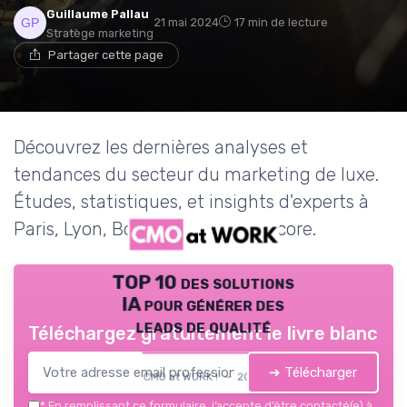
Guillaume Pallau
21 mai 2024
17 min de lecture
Stratège marketing
Partager cette page
Découvrez les dernières analyses et
tendances du secteur du marketing de luxe.
Études, statistiques, et insights d'experts à
Paris, Lyon, Bordeaux et plus encore.
TOP 10 des solutions
IA pour générer des
leads de qualité
Téléchargez gratuitement le livre blanc
➔ Télécharger
CMO at WORK ! — 2026
*
En remplissant ce formulaire, j’accepte d’être contacté(e) à