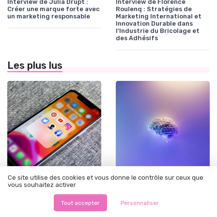
Interview de Julia Drupt :
Interview de Florence
Créer une marque forte avec
Roulenq : Stratégies de
un marketing responsable
Marketing International et
Innovation Durable dans
l'Industrie du Bricolage et
des Adhésifs
Les plus lus
Ce site utilise des cookies et vous donne le contrôle sur ceux que
•
•
Branding & notoriété de marque
12/06/2025
Branding & notoriété de marque
11/08/2025
vous souhaitez activer
Site leak onlyfans : tout ce
Les acteurs clés derrière les
que vous devez savoir
publicités d'Intermarché
Tout accepter
Personnaliser