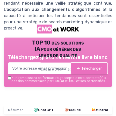
rendant nécessaire une veille stratégique continue.
L'
adaptation aux changements d'algorithmes
et la
capacité à anticiper les tendances sont essentielles
pour une stratégie de search marketing dynamique et
proactive.
TOP 10 des solutions
IA pour générer des
leads de qualité
Téléchargez gratuitement le livre blanc
➔ Télécharger
CMO at WORK ! — 2026
*
En remplissant ce formulaire, j’accepte d’être contacté(e) à
des fins commerciales par CMO at WORK ! et ses partenaires.
Résumer
ChatGPT
Claude
Mistral