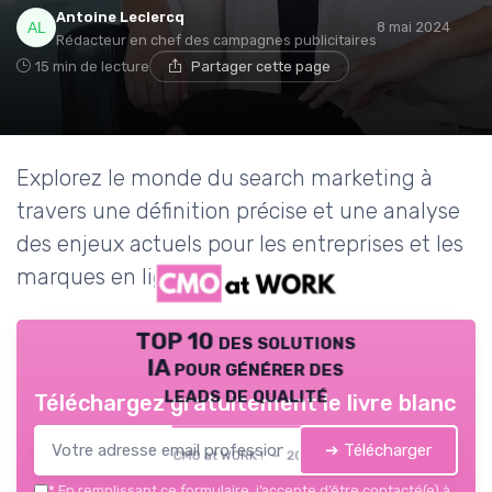
Antoine Leclercq
8 mai 2024
Rédacteur en chef des campagnes publicitaires
15 min de lecture
Partager cette page
Explorez le monde du search marketing à
travers une définition précise et une analyse
des enjeux actuels pour les entreprises et les
marques en ligne.
TOP 10 des solutions
IA pour générer des
leads de qualité
Téléchargez gratuitement le livre blanc
➔ Télécharger
CMO at WORK ! — 2026
*
En remplissant ce formulaire, j’accepte d’être contacté(e) à