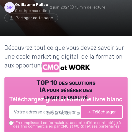
Guillaume Pallau
2 juin 2024
15 min de lecture
Stratège marketing
Partager cette page
Découvrez tout ce que vous devez savoir sur
une ecole marketing digital, de la formation
aux opportunités de carrière.
TOP 10 des solutions
IA pour générer des
leads de qualité
Téléchargez gratuitement le livre blanc
➔ Télécharger
CMO at WORK ! — 2026
*
En remplissant ce formulaire, j’accepte d’être contacté(e) à
des fins commerciales par CMO at WORK ! et ses partenaires.