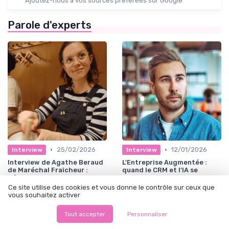
Ajoutez-nous à vos sources préférées sur Google
Parole d'experts
•
•
25/02/2026
12/01/2026
Interview
Interview
Interview de Agathe Beraud
L'Entreprise Augmentée :
de Maréchal Fraîcheur :
quand le CRM et l'IA se
Réussir dans la
mettent au service de
communication et le
l'humain
Ce site utilise des cookies et vous donne le contrôle sur ceux que
marketing de produits frais
vous souhaitez activer
Tout accepter
Personnaliser