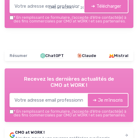
➔ Télécharger
CMO at WORK ! — 2026
*
En remplissant ce formulaire, j’accepte d’être contacté(e) à
des fins commerciales par CMO at WORK ! et ses partenaires.
Résumer
ChatGPT
Claude
Mistral
Recevez les dernières actualités de
CMO at WORK !
➔ Je m'inscris
*
En remplissant ce formulaire, j’accepte d’être contacté(e) à
des fins commerciales par CMO at WORK ! et ses partenaires.
CMO at WORK !